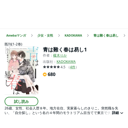
Amebaマンガ
少女・女性
KADOKAWA
青は難く春は易し
既刊(1-2巻)
青は難く春は易し1
作者：
榎木りか
出版社：
KADOKAWA
4.5
（
4
件
）
680
試し読み
26歳、女性、社会人歴８年。地方在住、実家暮らしのきりこ。突然職を失
い、「自分探し」という名の４年間のモラトリアム目当てで東京で大学生
詳細
に。そこで彼女を待っていたのは、謎めいた年下男子・深（東京生まれ東京
育ち、ラブホバイト）との恋・・・・・・？だった。他の大学から転学して
きたというハタチで１年生の彼は、掴みどころのない飄々とした性格で、年