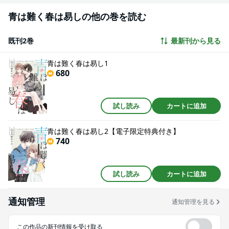
青は難く春は易しの他の巻を読む
既刊2巻
最新刊から見る
青は難く春は易し1
680
試し読み
カートに追加
青は難く春は易し2【電子限定特典付き】
740
試し読み
カートに追加
通知管理
通知管理を見る
この作品の新刊情報を受け取る