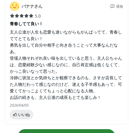
バナナさん
通報
5.0
青春してて良い！
主人公達が人生も恋愛も迷いながらもがんばってて、青春し
ててとても良い！
勇気を出して自分や相手と向き合うことって大事なんだな
あ。
登場人物それぞれ良い味を出していると思う。主人公ちゃん
は、恋愛経験少ない感じなのに、自己肯定感は低くなくて、
かっこ良いなって思った。
冷静に状況とか気持ちとか観察できるのも、さすが店長して
た人物だわって感じなのだけど、迷える子羊感もあって、可
愛くてかっこよくてちょっと心配になる人物。
お話の続きも、主人公達の成長もとても楽しみ！
2026/04/05
いいね