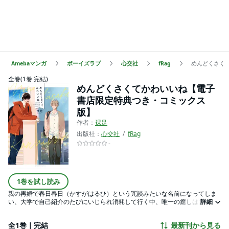
Amebaマンガ
ボーイズラブ
心交社
fRag
めんどくさく
全巻(1巻 完結)
めんどくさくてかわいいね【電子
書店限定特典つき・コミックス
版】
作者：
裸足
出版社：
心交社
fRag
-
1巻を試し読み
親の再婚で春日春日（かすがはるひ）という冗談みたいな名前になってしま
い、大学で自己紹介のたびにいじられ消耗して行く中、唯一の癒しは大学で
詳細
再会した中学時代の同級生、美女木（びじょぎ）だった。変わった名前のし
んどさを分かってくれる彼についつい甘える日々。しだいに美女木と一緒に
全1巻｜完結
最新刊から見る
いることが当たり前になっていく。一方、美女木はいらない事で悩んでいる