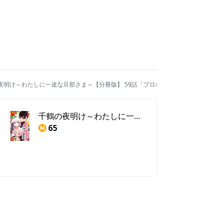
夜明け～わたしに一途な旦那さま～【分冊版】 59話「プロポーズ（１）」
千鶴の夜明け～わたしに一途な旦那さま～【分冊版】 59話「プロポーズ（１）」
65