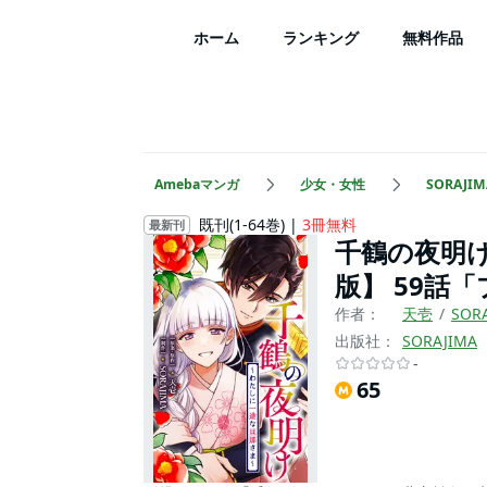
ホーム
ランキング
無料作品
Amebaマンガ
少女・女性
SORAJIM
既刊(1-64巻)
3冊無料
最新刊
千鶴の夜明
版】 59話
作者：
天壱
SOR
出版社：
SORAJIMA
-
65