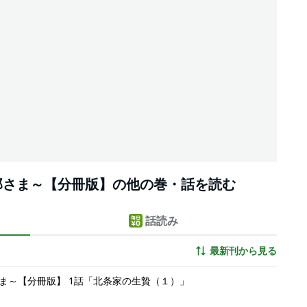
那さま～【分冊版】の他の巻・話を読む
話読み
最新刊から見る
ま～【分冊版】 1話「北条家の生贄（１）」