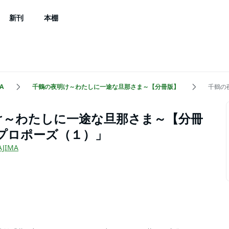
新刊
本棚
A
千鶴の夜明け～わたしに一途な旦那さま～【分冊版】
千鶴の
け～わたしに一途な旦那さま～【分冊
「プロポーズ（１）」
AJIMA