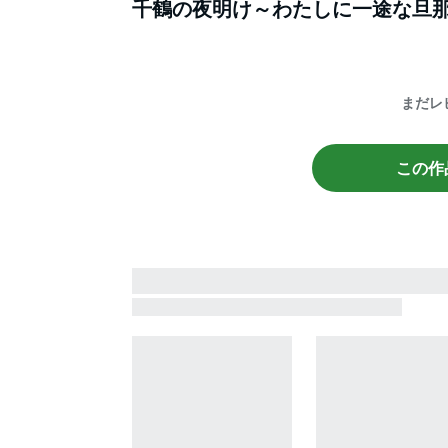
千鶴の夜明け～わたしに一途な旦
まだレ
この作