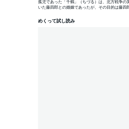
孤児であった「千鶴」（ちづる）は、北方戦争の
いた藤四郎との婚姻であったが、その目的は藤四
のものであった...。生贄当日。その事実を知っ
言われたかったなぁ──」その時、千鶴の元にや
めくって試し読み
思いとは──！？夜明けから始まる不器用夫婦の
ください