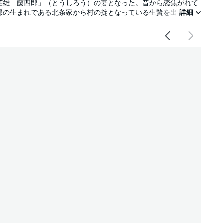
英雄「藤四郎」（とうしろう）の妻となった。昔から恋焦がれて
郎の生まれである北条家から村の掟となっている生贄を出すため
詳細
た千鶴は藤四郎を想い、一人涙をこぼす。「一度くらい、好きって
ってきたのは想い人である藤四郎。藤四郎が語る、千鶴への秘めた
純愛ラブストーリー！