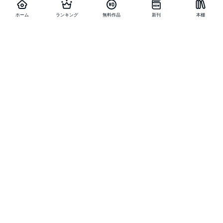
ホーム
ランキング
無料作品
新刊
本棚
他の作品を探す
メニュー
ランキング
新刊
キャンペーン
特集
SALE
編集部PICK UP
無料連載
無料作品