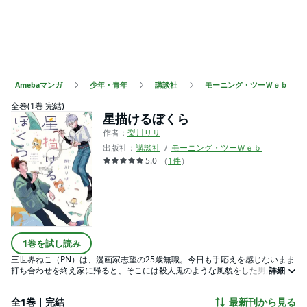
Amebaマンガ
少年・青年
講談社
モーニング・ツーＷｅｂ
全巻(1巻 完結)
星描けるぼくら
作者：
梨川リサ
出版社：
講談社
モーニング・ツーＷｅｂ
5.0
（
1
件
）
1巻を試し読み
三世界ねこ（PN）は、漫画家志望の25歳無職。今日も手応えを感じないまま
打ち合わせを終え家に帰ると、そこには殺人鬼のような風貌をした男が立っ
詳細
ていた。その男はねこのことを「神」と呼び、なぜか執拗に親切にしてくる
がーー、一体何者！！？ ネガティブ漫画家×謎多き古参ファンの、ハラハラ
全1巻｜完結
最新刊から見る
青春コメディ！