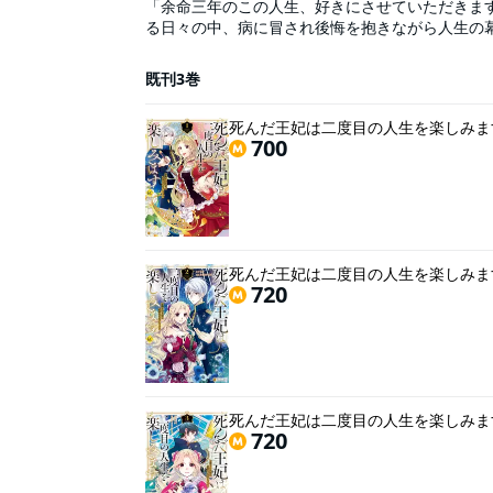
「余命三年のこの人生、好きにさせていただきま
る日々の中、病に冒され後悔を抱きながら人生の
三年後に再び病で命を落とすかもしれないのなら
は、自ら廃妃を促し自由の身に。すると、そんな
既刊3巻
らず、自由を保証する代わりに皇帝の”お飾りの王
死んだ王妃は二度目の人生を楽しみま
700
死んだ王妃は二度目の人生を楽しみま
720
死んだ王妃は二度目の人生を楽しみま
720