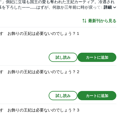
す」側妃に立場も国王の愛も奪われた王妃カーティア。冷遇され
幕を下ろした――……はずが、何故か三年前に時が戻っていて!?
詳細
、これからは自分のために生きよう！ そう決めたカーティア
彼女のもとに隣国・アイゼン帝国の宰相がやって来る。政に関わ
最新刊から見る
妃”にならないかと誘いを受けて――……
す お飾りの王妃は必要ないのでしょう？１
試し読み
カートに追加
す お飾りの王妃は必要ないのでしょう？２
試し読み
カートに追加
す お飾りの王妃は必要ないのでしょう？３