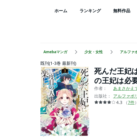
ホーム
ランキング
無料作品
Amebaマンガ
少女・女性
アルファ
既刊(1-3巻 最新刊)
死んだ王妃
の王妃は必
作者：
あまさかえ
出版社：
アルファポ
4.3
（
7
件