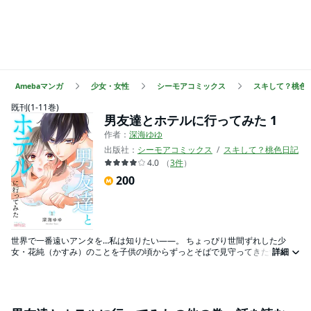
Amebaマンガ
少女・女性
シーモアコミックス
スキして？桃色
既刊(1-11巻)
男友達とホテルに行ってみた 1
作者：
深海ゆゆ
出版社：
シーモアコミックス
スキして？桃色日記
4.0
（
3
件
）
200
世界で一番遠いアンタを…私は知りたい――。 ちょっぴり世間ずれした少
女・花純（かすみ）のことを子供の頃からずっとそばで見守ってきた蛍（け
詳細
い）。高校３年、花純の１８歳の誕生日、花純のあるカン違いから２人はラ
ブホテルへ…！？ 花純への想いが溢れ出てしまう蛍、それを受け止められな
い花純。それ以来、２人は口をきかなくなってしまう。そして２年後、地元
を離れ大学生になった２人は再会して――！？ 普段はクールでイケメンな蛍
なのに、天然少女・花純の斜め上な言動にいつも振り回されてしまうのは惚