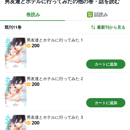
男友達とホテルに行ってみたの他の巻・話を読む
れたサガ！！ ずっと友達だった２人の関係がどう進展していくのか？ 王道胸
きゅんシーンも満載な、ときめき必至の新感覚じれキュンラブコメです
☆【桃色日記】
巻読み
話読み
既刊11巻
最新刊から見る
男友達とホテルに行ってみた 1
200
カートに追加
男友達とホテルに行ってみた 2
200
カートに追加
男友達とホテルに行ってみた 3
200