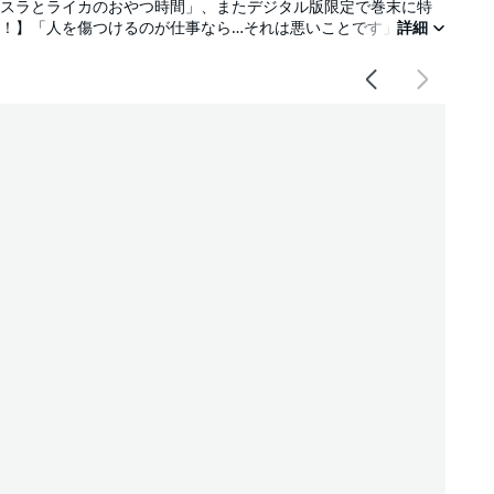
アスラとライカのおやつ時間」、またデジタル版限定で巻末に特
録！】「人を傷つけるのが仕事なら…それは悪いことです」 “地
詳細
”達を次々と地獄へ落としていったアスラ。それを発端に不良の裏
うアスラ達。そして警察官・トーダとスミヤマもその渦中に足を
清廉な“断罪”の物語