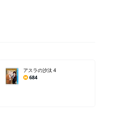
アスラの沙汰 4
684