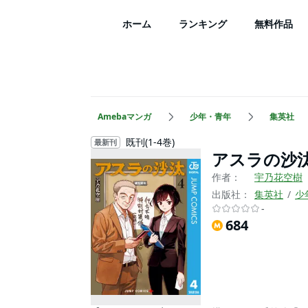
ホーム
ランキング
無料作品
Amebaマンガ
少年・青年
集英社
既刊(1-4巻)
最新刊
アスラの沙汰
作者：
宇乃花空樹
出版社：
集英社
少
-
684