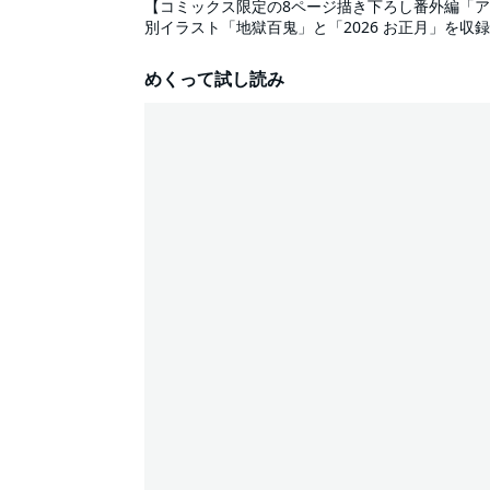
【コミックス限定の8ページ描き下ろし番外編「
別イラスト「地獄百鬼」と「2026 お正月」を収
獄の扉を開く鍵”を使い学校の不良などの“悪い人
にいる凶悪な人物・イルヤに目をつけられてしま
めくって試し読み
踏み入れていき――…!? 善良な少年による、最も