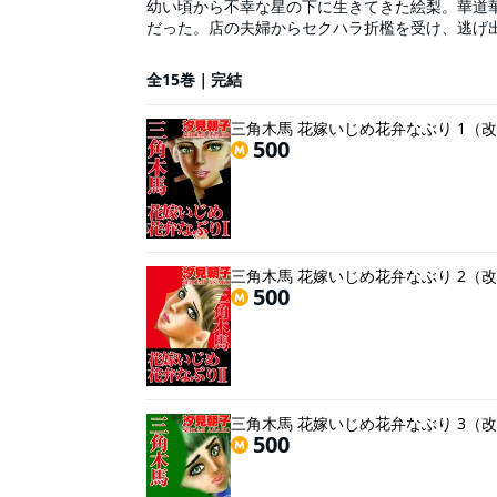
幼い頃から不幸な星の下に生きてきた絵梨。華道
だった。店の夫婦からセクハラ折檻を受け、逃げ
いとして働くことになった。しかも志方からプロ
屋は、SMグッズ満載の調教部屋だった!!「きみ
全15巻｜完結
れ、絵梨を犯す。ひどい…こんなひどい。憧れて
結婚は地獄だった。なのに、アソコが熱くなるの
三角木馬 花嫁いじめ花弁なぶり 1（
500
三角木馬 花嫁いじめ花弁なぶり 2（
500
三角木馬 花嫁いじめ花弁なぶり 3（
500