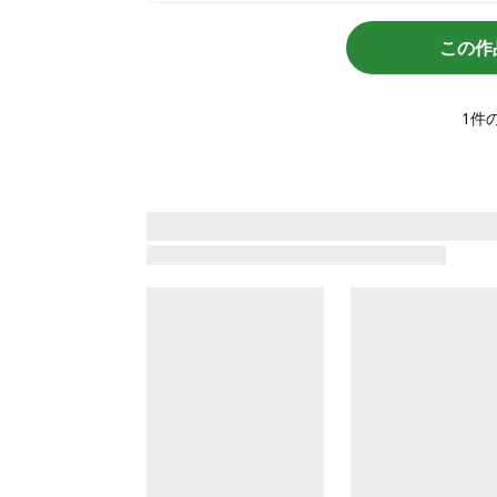
この作
1
件