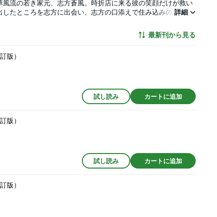
華風流の若き家元、志方蒼風。時折店に来る彼の笑顔だけが救い
出したところを志方に出会い、志方の口添えで住み込みのお手伝
詳細
ポーズされ、夢の中を漂うような気分だった。ところが初夜の部
を私好みのMメスにする為に結婚したんでね」前の店の主人も現
最新刊から見る
いた坊ちゃまは、悪魔のような男だった。幸せになれると信じた
は…なぜ？私は奴隷嫁としての人生を踏み出した…。
改訂版）
試し読み
カートに追加
改訂版）
試し読み
カートに追加
改訂版）