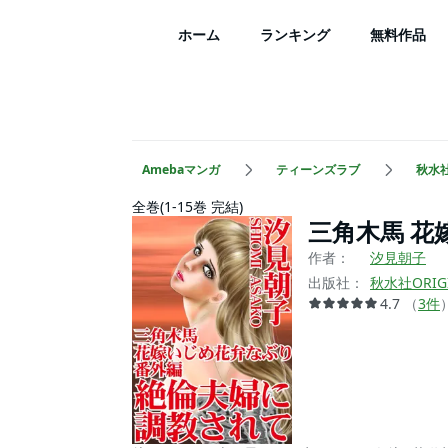
ホーム
ランキング
無料作品
Amebaマンガ
ティーンズラブ
秋水社
全巻(1-15巻 完結)
三角木馬 
作者：
汐見朝子
出版社：
秋水社ORIG
4.7
（
3
件