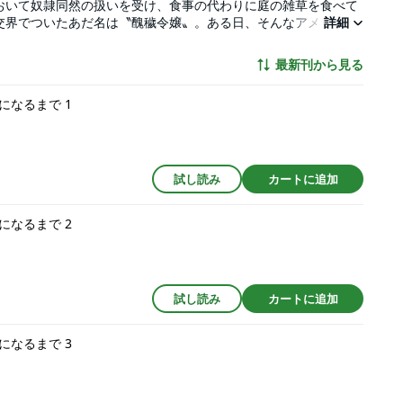
おいて奴隷同然の扱いを受け、食事の代わりに庭の雑草を食べて
交界でついたあだ名は〝醜穢令嬢〟。ある日、そんなアメリアの
詳細
と悪名高いローガン公爵。だけど、実際に会った彼は噂と違い優
誰にも負けない幸せを掴み取るシンデレラストーリー。
最新刊から見る
なるまで 1
試し読み
カートに追加
なるまで 2
試し読み
カートに追加
なるまで 3