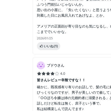
ふつう門前払いじゃないんか。
思い出の小屋に、「失いたくない」と思うよう
到着した日にお風呂入れてあげなよ、とか。
アメリアの正面顔が寄り目なのも気になるし、
こまででいいかな。
2026/01/25
いいね
(1)
ブドウさん
4.0
皆さんレビュー辛辣ですな！！
確かに、既視感有り有りのお話しで、髪の毛に
びっくりなのですが、男子が美しいので赦して
「○○ぼろ令嬢は姉の元婚約者に溺愛される」
話しだけど転生は無く、庶子という事で。
私は結構楽しんで読んでます♪