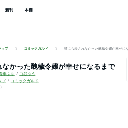
新刊
本棚
ラップ
コミックガルド
誰にも愛されなかった醜穢令嬢が幸せに
れなかった醜穢令嬢が幸せになるまで
青季ふゆ
白谷ゆう
ップ
コミックガルド
）