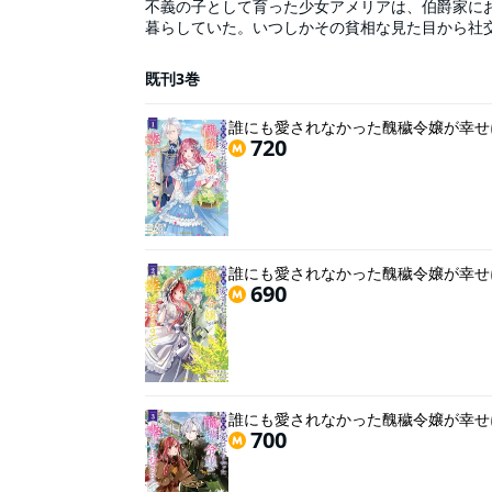
不義の子として育った少女アメリアは、伯爵家に
暮らしていた。いつしかその貧相な見た目から社
元に縁談の話が舞い込む。お相手は〝暴虐公爵〟
しくて――…。これは、愛を知らなかった少女が
既刊3巻
誰にも愛されなかった醜穢令嬢が幸せに
720
誰にも愛されなかった醜穢令嬢が幸せに
690
誰にも愛されなかった醜穢令嬢が幸せに
700