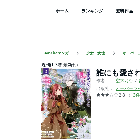
ホーム
ランキング
無料作品
Amebaマンガ
少女・女性
オーバー
既刊(1-3巻 最新刊)
誰にも愛さ
作者：
空木おむ
出版社：
オーバーラ
2.8
（
13
件