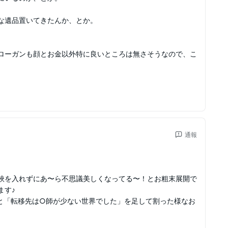
な遺品置いてきたんか、とか。
ローガンも顔とお金以外特に良いところは無さそうなので、こ
通報
鋏を入れずにあ〜ら不思議美しくなってる〜！とお粗末展開で
ます♪
と「転移先は○師が少ない世界でした」を足して割った様なお