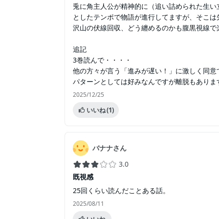
兎に角主人公が精神的に（追い詰められた生い
としたテンポで物語が進行してますが、そこは
沢山の伏線回収、どう纏めるのかも腹黒視線で楽
追記
3巻読んで・・・・
他の方々が言う「進みが遅い！」に激しく同意
パターンとしては好みなんですが離脱もありま
2025/12/25
いいね
(1)
バナナさん
3.0
既視感
25回くらい読んだことある話。
2025/08/11