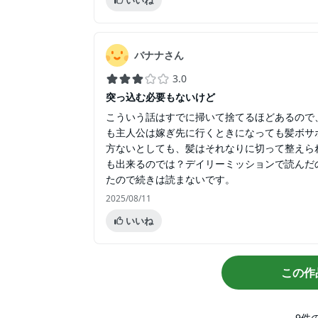
いいね
バナナさん
3.0
突っ込む必要もないけど
こういう話はすでに掃いて捨てるほどあるので
も主人公は嫁ぎ先に行くときになっても髪ボサ
方ないとしても、髪はそれなりに切って整えら
も出来るのでは？デイリーミッションで読んだ
たので続きは読まないです。
2025/08/11
いいね
この作
9
件