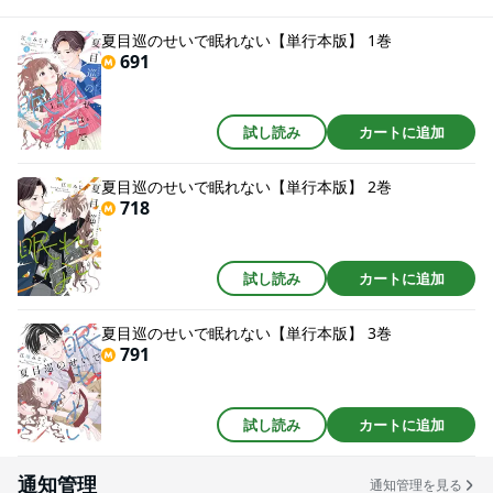
予感に胸躍らせるも、どうやら彼には何か思惑があるようで――?◆収録内容
◆「夏目巡のせいで眠れない」第1話～第7話+単行本収録の描き下ろし番外
夏目巡のせいで眠れない【単行本版】 1巻
編 ※本作品は、電子書籍「夏目巡のせいで眠れない」1巻～3巻を収録した単
691
行本「夏目巡のせいで眠れない1」の電子書籍版です。
試し読み
カートに追加
夏目巡のせいで眠れない【単行本版】 2巻
718
試し読み
カートに追加
夏目巡のせいで眠れない【単行本版】 3巻
791
試し読み
カートに追加
通知管理
通知管理を見る