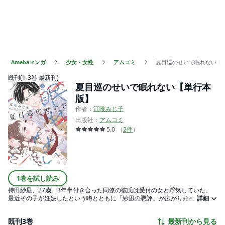
Amebaマンガ
少女・女性
アムコミ
夏目巡のせいで眠れない【
既刊(1-3巻 最新刊)
夏目巡のせいで眠れない【単行本
版】
作者：
江唯みじ子
出版社：
アムコミ
5.0
（
2
件
）
1巻を試し読み
持田紗凪、27歳。3年半付き合った同僚の彼氏は受付の女と浮気していた。
最近その子が妊娠したという噂とともに「紗凪の悪評」が広がり始める。真
詳細
実を少し織り交ぜた悪評はあっという間に浸透し、紗凪は社内で孤立してし
まう。“「オトナ」なんだから”と我慢を重ねる紗凪だったが、本社からやって
既刊3巻
最新刊から見る
きたイケメン「夏目巡」は、なぜか優しく寄り添ってくれて…。新しい恋の