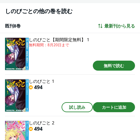
しのびごとの他の巻を読む
既刊8巻
最新刊から見る
しのびごと【期間限定無料】 1
無料期間：
8月20日
まで
無料で読む
しのびごと 1
494
試し読み
カートに追加
しのびごと 2
494