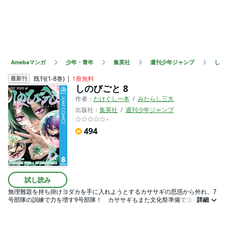
Amebaマンガ
少年・青年
集英社
週刊少年ジャンプ
し
既刊(1-8巻)
1冊無料
最新刊
しのびごと 8
作者：
たけぐし一本
みたらし三大
出版社：
集英社
週刊少年ジャンプ
-
494
試し読み
無理難題を持ち掛けヨダカを手に入れようとするカササギの思惑から外れ、7
号部隊の訓練で力を増す9号部隊！ カササギもまた文化祭準備でヨダカ達に
詳細
親しんでいくが、本家から望まぬ裏切りを強要され――!?