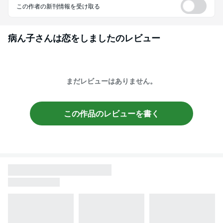
この作者の新刊情報を受け取る
病ん子さんは恋をしました
のレビュー
まだレビューはありません。
この作品のレビューを書く