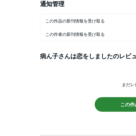
通知管理
この作品の新刊情報を受け取る
この作者の新刊情報を受け取る
病ん子さんは恋をしました
のレビ
まだレ
この作