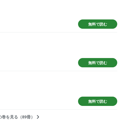
無料で読む
無料で読む
無料で読む
の巻を見る（89冊）