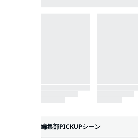
編集部PICKUPシーン