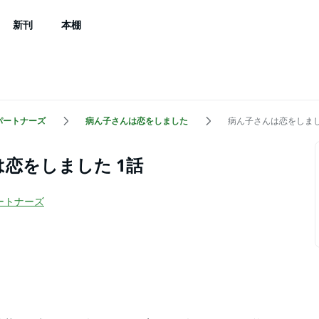
新刊
本棚
パートナーズ
病ん子さんは恋をしました
病ん子さんは恋をしまし
恋をしました 1話
ートナーズ