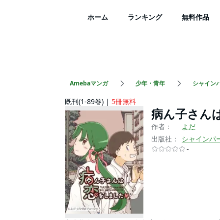
ホーム
ランキング
無料作品
Amebaマンガ
少年・青年
シャイン
既刊(1-89巻)
5冊無料
病ん子さんは
作者：
よだ
出版社：
シャインパ
-