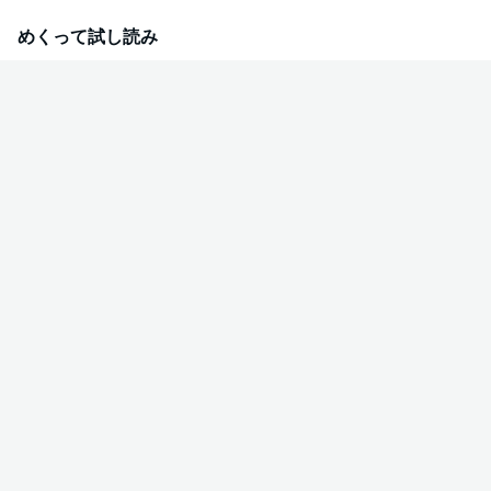
説明しながらも彼氏の浮気を無意識に庇う静香に、なぜだか不満げな結川部
長がおもむろに顔を寄せてきて…!?
めくって試し読み