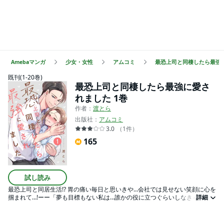
Amebaマンガ
少女・女性
アムコミ
最恐上司と同棲したら最強
既刊(1-20巻)
最恐上司と同棲したら最強に愛さ
れました 1巻
作者：
渡とら
出版社：
アムコミ
3.0
（
1
件
）
165
試し読み
最恐上司と同居生活!? 胃の痛い毎日と思いきや…会社では見せない笑顔に心を
掴まれて…!ーー「夢も目標もない私は…誰かの役に立つぐらいしなきゃ」会
詳細
社では率先して厄介ごとを抱え、長年交際する彼氏のモラハラも拒絶できな
い森野静香は、ある晩、同棲先で彼氏の浮気現場を目撃!失意の中オフィスに
戻ると、仕事の鬼として有名な結川部長に泣き顔を見られてしまう。事情を