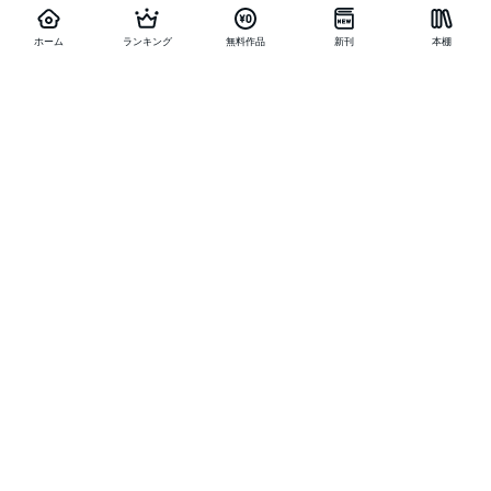
ホーム
ランキング
無料作品
新刊
本棚
他の作品を探す
メニュー
ランキング
新刊
キャンペーン
特集
SALE
編集部PICK UP
無料連載
無料作品