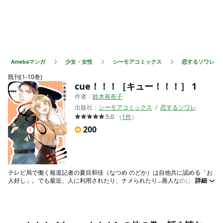
Amebaマンガ
少女・女性
シーモアコミックス
恋するソワレ
既刊(1-10巻)
cue！！！［キュー！！！］ 1
作者：
鈴木有布子
出版社：
シーモアコミックス
恋するソワレ
5.0
（
1
件
）
200
テレビ局で働く報道記者の夏目和佳（なつめ のどか）は自他共に認める「お
人好し」。でも最近、人に利用されたり、ナメられたり…善人なのはよいこ
詳細
とだと信じてたけど、息苦しさを感じてしまっていて…。 「またいい子ぶっ
て、他人の仕事まで押しつけられて疲れていませんか？」口を開けばイヤミ
ばかりなイケメン守衛・深町（ふかまち）に、とあるきっかけで興味をもた
れてしまった和佳。極力関わりたくないのに――職場にまで現れるストーカ
ーを追い払うため、深町に恋人のフリをしてもらうことになって！？！？ ミ