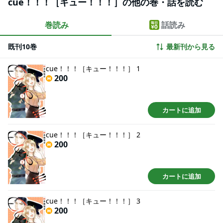
cue！！！［キュー！！！］の他の巻・話を読む
ステリアスなイケメン守衛×お人好し報道記者の局内ラブストーリー！【恋す
るソワレ】
巻読み
話読み
既刊10巻
最新刊から見る
cue！！！［キュー！！！］ 1
200
カートに追加
cue！！！［キュー！！！］ 2
200
カートに追加
cue！！！［キュー！！！］ 3
200