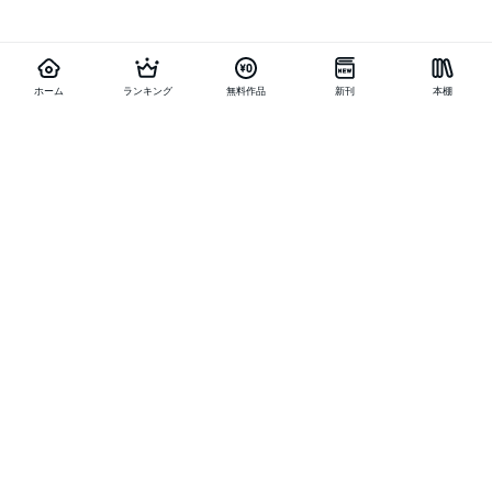
ホーム
ランキング
無料作品
新刊
本棚
他の作品を探す
メニュー
ランキング
新刊
キャンペーン
特集
SALE
編集部PICK UP