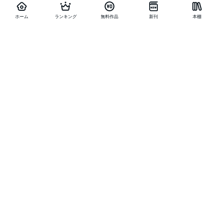
ホーム
ランキング
無料作品
新刊
本棚
他の作品を探す
メニュー
ランキング
新刊
キャンペーン
特集
SALE
編集部PICK UP
無料連載
無料作品