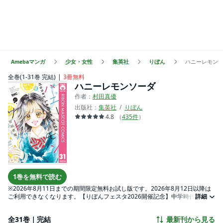
Amebaマンガ
少女・女性
集英社
りぼん
ハニーレモン
全巻(1-31巻 完結)
3冊無料
ハニーレモンソーダ
作者：
村田真優
出版社：
集英社
りぼん
4.8
（
435
件
）
1巻を無料で読む
※2026年8月11日までの期間限定無料お試し版です。2026年8月12日以降は
ご利用できなくなります。【りぼんフェスタ2026開催記念】中学時代、
詳細
「石」と呼ばれ、泣くことも笑うことも忘れていた羽花。偶然出会ったレモ
ン色の髪の男の子・三浦くんに憧れて、同じ高校に入学したけれど──!? ソ
全31巻｜完結
最新刊から見る
ーダ水のように甘く弾ける青春が、ここからはじまる！