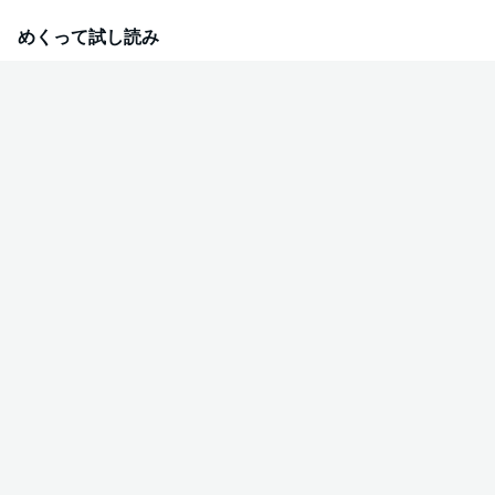
アを守るためドラゴンに立ち向かい死を避けるため自ら魔法で石像になる。
20年後、無事魔法が解けた彼女を待っていたのは自分より年上になり、人々
めくって試し読み
に慕われる領主になった愛弟子アリステアだった。立派に成長した弟子の姿
に感動するララだがアリスの熱烈な求婚にたじたじになり―――！？★単行
本カバー下画像収録★電子限定で描き下ろしの漫画10ページが収録されてい
ます。