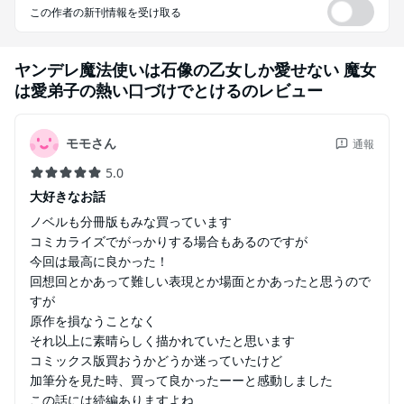
この作者の新刊情報を受け取る
ヤンデレ魔法使いは石像の乙女しか愛せない 魔女
は愛弟子の熱い口づけでとける
のレビュー
モモさん
通報
5.0
大好きなお話
ノベルも分冊版もみな買っています
コミカライズでがっかりする場合もあるのですが
今回は最高に良かった！
回想回とかあって難しい表現とか場面とかあったと思うので
すが
原作を損なうことなく
それ以上に素晴らしく描かれていたと思います
コミックス版買おうかどうか迷っていたけど
加筆分を見た時、買って良かったーーと感動しました
この話には続編ありますよね