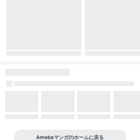
Amebaマンガのホームに戻る