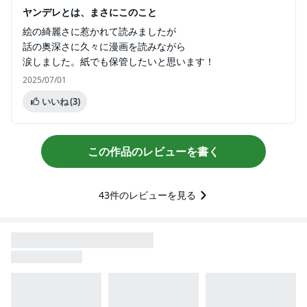
ヤンデレとは、まさにこのこと
絵の綺麗さに惹かれて読みましたが
話の奥深さに久々に漫画を読みながら
涙しました。紙でも保管したいと思います！
2025/07/01
いいね
(3)
この作品のレビューを書く
43
件のレビューを見る