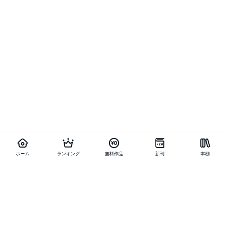
ホーム
ランキング
無料作品
新刊
本棚
他の作品を探す