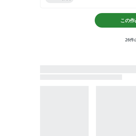
この作
26
件