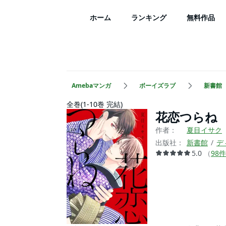
ホーム
ランキング
無料作品
Amebaマンガ
ボーイズラブ
新書館
全巻(1-10巻 完結)
花恋つらね
作者：
夏目イサク
出版社：
新書館
デ
5.0
（
98
件