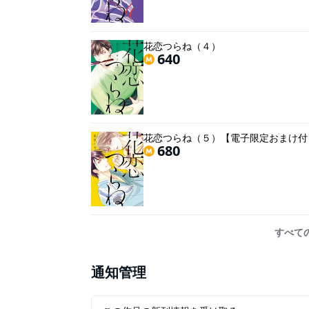
花恋つらね（４）
640
花恋つらね（５）【電子限定おまけ付
680
すべて
通知管理