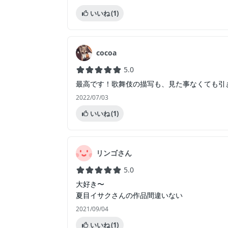
いいね
(1)
cocoa
5.0
最高です！歌舞伎の描写も、見た事なくても引
2022/07/03
いいね
(1)
リンゴさん
5.0
大好き〜
夏目イサクさんの作品間違いない
2021/09/04
いいね
(1)