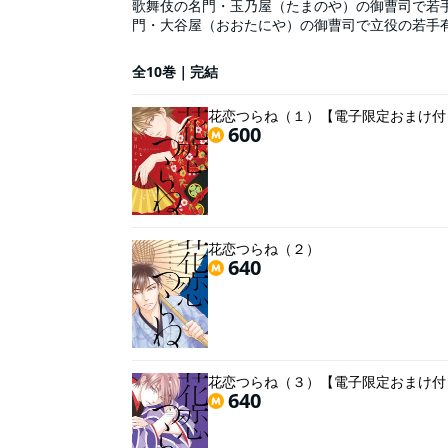
歌舞伎の名門・玉乃屋（たまのや）の御曹司で若
門・大谷屋（おおたにや）の御曹司で立役の若手
で初共演することになる。同い年で人気も実力も
前と一緒に舞台に立ちたかった」と言われ……？梨
全10巻｜完結
け付き】電子版描き下ろしカラーイラストペーパー(1
花恋つらね（１）【電子限定おまけ付
600
花恋つらね（２）
640
花恋つらね（３）【電子限定おまけ付
640