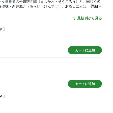
手女形役者の松川惣五郎（まつかわ・そうごろう）と、同じく名
有望株・新井源介（あらい・げんすけ）。ある日二人は、夫婦役
詳細
ある源介をライバル視していた惣五郎だが、源介から「ずっとお
園の御曹司同士の恋絵巻、華やかに開幕――!!【電子版限定おま
最新刊から見る
点)を収録!!
き】
カートに追加
カートに追加
き】