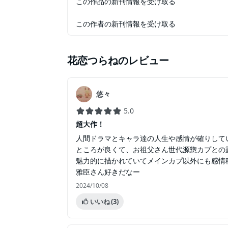
この作品の新刊情報を受け取る
この作者の新刊情報を受け取る
花恋つらね
のレビュー
悠々
5.0
超大作！
人間ドラマとキャラ達の人生や感情が確りして
ところが良くて、お祖父さん世代源惣カプとの
魅力的に描かれていてメインカプ以外にも感情
雅臣さん好きだなー
2024/10/08
いいね
(3)