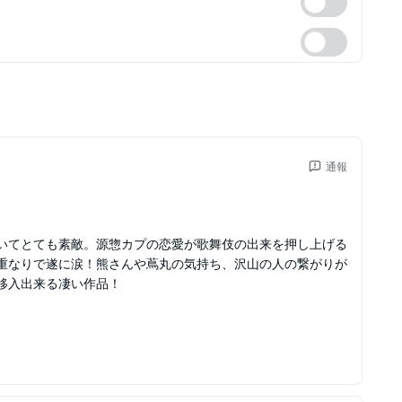
通報
いてとても素敵。源惣カプの恋愛が歌舞伎の出来を押し上げる
重なりで遂に涙！熊さんや蔦丸の気持ち、沢山の人の繋がりが
移入出来る凄い作品！