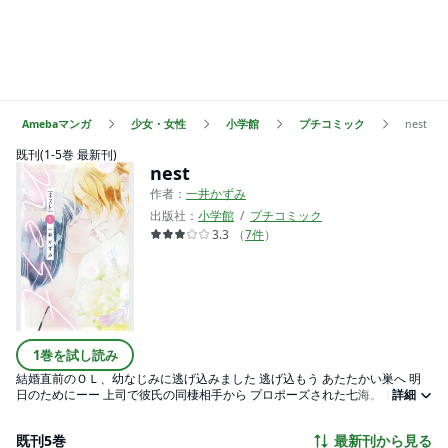
Amebaマンガ
少女・女性
小学館
プチコミック
nest
既刊(1-5巻 最新刊)
nest
作者：
一井かずみ
出版社：
小学館
プチコミック
3.3
（
7
件
）
1巻を試し読み
結婚直前のＯＬ、幼なじみに逃げ込みました 逃げ込もう あたたかい巣へ 明
日のためにーー 上司で彼氏の同棲相手から プロポーズされた七海。 しかし
詳細
彼との関係に行き詰まりを 感じていた七海は答えを出せずに 逃げ出してしま
う。 帰る場所をなくして彷徨っていると 幼馴染みで画家の比呂に再会。 不
既刊5巻
最新刊から見る
思議で優しい空気を持つ彼と ひとときの間、一緒に 暮らすことになり――!?