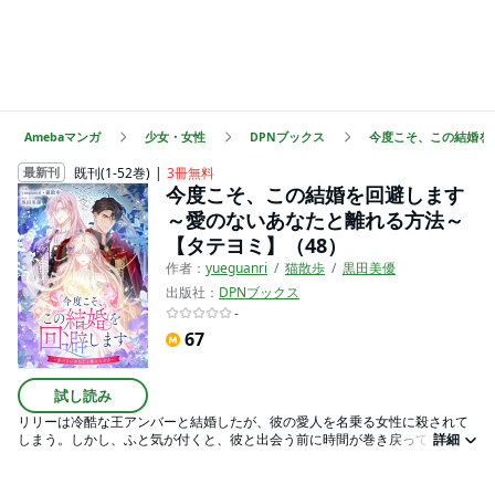
Amebaマンガ
少女・女性
DPNブックス
今度こそ、この結婚を
既刊(1-52巻)
3冊無料
最新刊
今度こそ、この結婚を回避します
～愛のないあなたと離れる方法～
【タテヨミ】（48）
作者：
yueguanri
猫散歩
黒田美優
出版社：
DPNブックス
-
67
試し読み
リリーは冷酷な王アンバーと結婚したが、彼の愛人を名乗る女性に殺されて
しまう。しかし、ふと気が付くと、彼と出会う前に時間が巻き戻っていた。
詳細
しかも、3秒間時間を止められる不思議な力を持って。リリーは、能力を使っ
てアンバーとの結婚を回避するため奮闘する。だが、再び出会った彼はリリ
ーに優しくほほ笑んだ。リリーは二度目の人生をやりなおすことはできるの