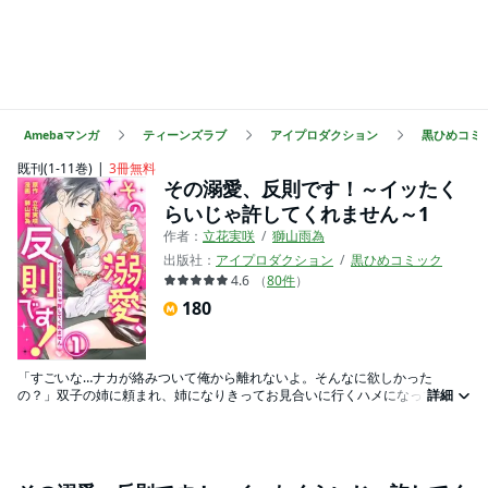
Amebaマンガ
ティーンズラブ
アイプロダクション
黒ひめコミ
既刊(1-11巻)
3冊無料
その溺愛、反則です！～イッたく
らいじゃ許してくれません～1
作者：
立花実咲
獅山雨為
出版社：
アイプロダクション
黒ひめコミック
4.6
（
80
件
）
180
「すごいな…ナカが絡みついて俺から離れないよ。そんなに欲しかった
の？」双子の姉に頼まれ、姉になりきってお見合いに行くハメになってしま
詳細
った上原真央。しかしお見合い相手として現われたのは、なんと憧れの上
司！？――若き課長・悠成さんもまた、わけあってココに来たのだという。
そのままお見合いはお開きになると思ったのに、なぜか悠成さんは私を引き
寄せて唇を奪うと、激しくカラダを求めてきた！？（私、夢を見てるのかも
しれない。）（…夢でもいい。このまま、その腕に抱かれたい…）この始まり