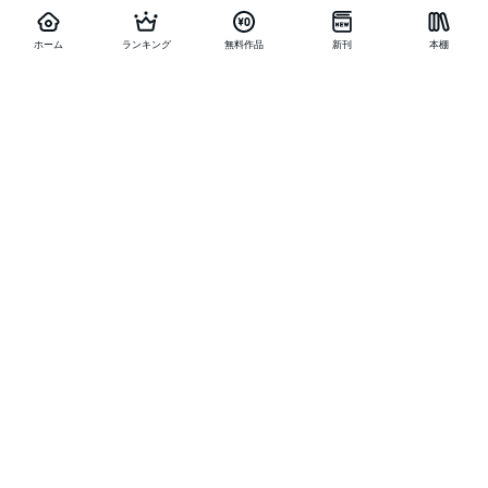
ホーム
ランキング
無料作品
新刊
本棚
他の作品を探す
メニュー
ランキング
新刊
キャンペーン
特集
SALE
編集部PICK UP
無料連載
無料作品