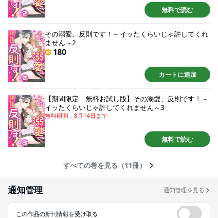
無料で読む
その溺愛、反則です！～イッたくらいじゃ許してくれ
ません～2
180
カートに追加
【期間限定 無料お試し版】その溺愛、反則です！～
イッたくらいじゃ許してくれません～3
無料期間：
8月14日
まで
無料で読む
すべての巻を見る（11冊）
通知管理
通知管理を見る
この作品の新刊情報を受け取る