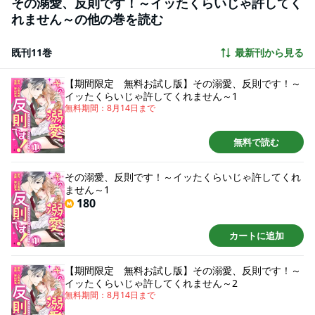
その溺愛、反則です！～イッたくらいじゃ許してく
は偶然？ それとも必然？ 極秘の甘々オフィスラブには、信じられない波
れません～の他の巻を読む
乱が次から次へと巻き起こり……。（こんなに切なくて、胸が痛いのに。毎日
奥まで××されたら――どんどん好きになっちゃいます…っ！）
既刊11巻
最新刊から見る
【期間限定 無料お試し版】その溺愛、反則です！～
イッたくらいじゃ許してくれません～1
無料期間：
8月14日
まで
無料で読む
その溺愛、反則です！～イッたくらいじゃ許してくれ
ません～1
180
カートに追加
【期間限定 無料お試し版】その溺愛、反則です！～
イッたくらいじゃ許してくれません～2
無料期間：
8月14日
まで