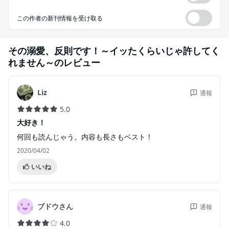
この作者の新刊情報を受け取る
その溺愛、反則です！～イッたくらいじゃ許してく
れません～
のレビュー
Liz
通報
5.0
大好き！
何回も読んじゃう。内容も長さもベスト！
2020/04/02
いいね
ブドウさん
通報
4.0