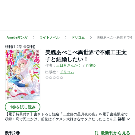
Amebaマンガ
ライトノベル
ドリコム
美醜あべこべ異世界で不
既刊(1-2巻 最新刊)
美醜あべこべ異世界で不細工王太
子と結婚したい！
作者：
三日月さんかく
riritto
出版社：
ドリコム
-
1巻を試し読み
【電子特典付き】書き下ろし短編「二度目の星月夜の宴」を電子書籍限定で
収録！病で死にかけ、前世はイケメン大好きなオタクだったことを思い出し
詳細
た侯爵令嬢のココレット。今世では顔面チートな美貌と恵まれた出自で、イ
ケメン王子様と恋愛＆結婚できる！……と思ったら、なんとこの世界はココレ
既刊2巻
最新刊から見る
ット好みのイケメンが化け物と蔑まれる『男性のみ美醜が逆転した世界』だ