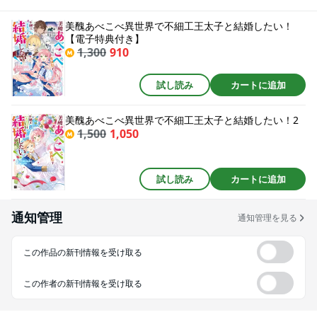
ったのだ！めげずに自分を磨き、ようやく出会えた理想のイケメン王太子ラ
ファエルに全力アタックをするココレット。だが彼には本気を信じてもらえ
美醜あべこべ異世界で不細工王太子と結婚したい！
ない上、何故かオーク顔王子の婚約者候補に選ばれることとなり……!?超ハイ
【電子特典付き】
テンションで送る、美醜逆転の異世界ラブコメディ!!
1,300
910
試し読み
カートに追加
美醜あべこべ異世界で不細工王太子と結婚したい！2
1,500
1,050
試し読み
カートに追加
通知管理
通知管理を見る
この作品の新刊情報を受け取る
この作者の新刊情報を受け取る