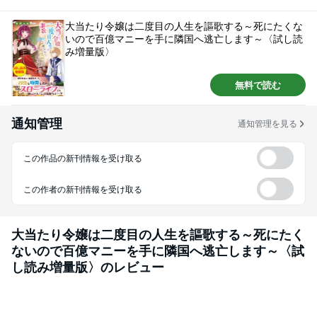
く飢え死んでしまったのだが―― 目覚めると投獄の2週間前に戻っていた! 死
の運命から逃れるべく、 リリアは投獄される前に覚えていた 宝くじの当選番
大当たり令嬢は二度目の人生を謳歌する～死にたくな
号を使い百億マニーを獲得する。 何不自由ない豪遊生活を──とはならず。
いので百億マニーを手に隣国へ逃亡します～〈試し読
何かと休まらない日々が押し寄せてくる!? 宝くじから始まる、人生逆転スロ
み増量版〉
ーライフ！
無料で読む
通知管理
通知管理を見る
この作品の新刊情報を受け取る
この作者の新刊情報を受け取る
大当たり令嬢は二度目の人生を謳歌する～死にたく
ないので百億マニーを手に隣国へ逃亡します～〈試
し読み増量版〉
のレビュー