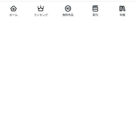
ホーム
ランキング
無料作品
新刊
本棚
他の作品を探す
メニュー
ランキング
新刊
キャンペーン
特集
SALE
編集部PICK UP