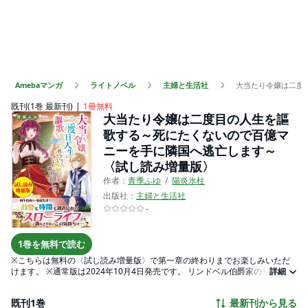
Amebaマンガ
ライトノベル
主婦と生活社
大当たり令嬢は二度
既刊(1巻 最新刊)
1冊無料
大当たり令嬢は二度目の人生を謳
歌する～死にたくないので百億マ
ニーを手に隣国へ逃亡します～
〈試し読み増量版〉
作者：
青季ふゆ
陽炎氷柱
出版社：
主婦と生活社
-
1巻を無料で読む
※こちらは無料の〈試し読み増量版〉で第一章の終わりまでお楽しみいただ
けます。 ※通常版は2024年10月4日発売です。 リンドベル伯爵家のリリアは
詳細
離れに隔離され、 家族に虐げられる日々を送っていた。 そんなリリアは腹違
いの妹マリンに あらぬ冤罪をかけられ投獄させられてしまう。 水しか与えら
既刊1巻
最新刊から見る
れず、リリアの頬はこけ、 目は一切の光を宿していなかった。 そして呆気な