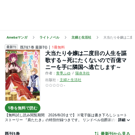
Amebaマンガ
ライトノベル
主婦と生活社
大当たり令嬢は二度
既刊(1巻 最新刊)
1冊無料
最新刊
大当たり令嬢は二度目の人生を謳
歌する～死にたくないので百億マ
ニーを手に隣国へ逃亡します～
作者：
青季ふゆ
陽炎氷柱
出版社：
主婦と生活社
-
1巻を無料で読む
【無料試し読み閲覧期間 2026/8/20まで】 ※電子版は書き下ろしショート
ストーリー 『肩たたき』の特別付録つきです。 リンドベル伯爵家のリリアは
詳細
離れに隔離され、 家族に虐げられる日々を送っていた。 そんなリリアは腹違
いの妹マリンに あらぬ冤罪をかけられ投獄させられてしまう。 水しか与えら
既刊1巻
最新刊から見る
れず、リリアの頬はこけ、 目は一切の光を宿していなかった。 そして呆気な