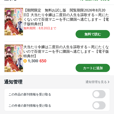
く飢え死んでしまったのだが―― 目覚めると投獄の2週間前に戻っていた! 死
の運命から逃れるべく、 リリアは投獄される前に覚えていた 宝くじの当選番
【期間限定 無料お試し版 閲覧期限2026年8月20
号を使い百億マニーを獲得する。 何不自由ない豪遊生活を──とはならず。
日】大当たり令嬢は二度目の人生を謳歌する～死にた
何かと休まらない日々が押し寄せてくる!? 宝くじから始まる、人生逆転スロ
くないので百億マニーを手に隣国へ逃亡します～【電
ーライフ！
子版特典付】
無料期間：
8月20日
まで
無料で読む
大当たり令嬢は二度目の人生を謳歌する～死にたくな
いので百億マニーを手に隣国へ逃亡します～【電子版
特典付】
1,300
650
カートに追加
通知管理
通知管理を見る
この作品の新刊情報を受け取る
この作者の新刊情報を受け取る