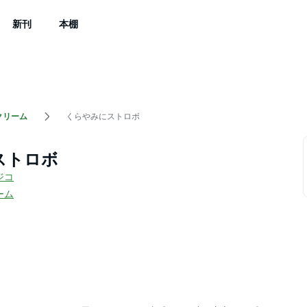
新刊
本棚
クリーム
くらやみにストロボ
ストロボ
ジコ
ーム