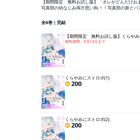
【期間限定 無料お試し版】「オレがどんだけお
写真部の幼なじみ両片思いBL！！写真部の新と
に大人気だ。毎日のように告白されては断り続け
ある日、正太朗から「好きな人がいる」と聞かさ
全6巻｜完結
びにふるえる極上青春BL！【※重複購入にご注意
にストロボ」の再編集版になります。
【期間限定 無料お試し版】くらやみに
無料期間：
8月14日
まで
くらやみにストロボ(1)
200
くらやみにストロボ(2)
200