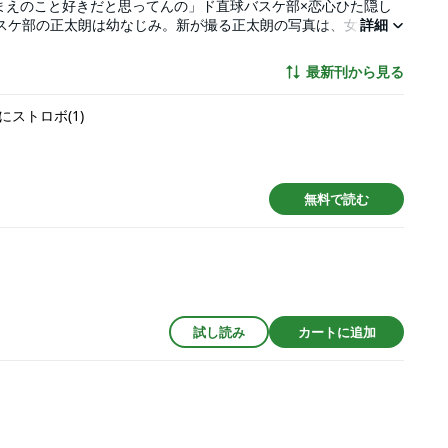
まえのこと好きだと思ってんの」ド直球バスケ部×恋心ひた隠し
バスケ部の正太朗は幼なじみ。新が撮る正太朗の写真は、女子たち
詳細
る正太朗の隣で、自らの正太朗への想いを隠し続ける新。そんな
れて…！？隠しきれない恋心があふれだし、気持ちを伝え合う喜
最新刊から見る
下さい※】本書は東京漫画社にて配信された電子書籍「くらやみ
ストロボ(1)
無料で読む
試し読み
カートに追加