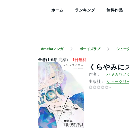
ホーム
ランキング
無料作品
Amebaマンガ
ボーイズラブ
シュー
全巻(1-6巻 完結)
1冊無料
くらやみに
作者：
ハヤカワノ
出版社：
シュークリ
-