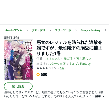
Amebaマンガ
少女・女性
スターツ出版
Berry's Fantasy
既刊(1-3巻)
悪女のレッテルを貼られた追放令
嬢ですが、最恐陛下の溺愛に捕ま
りました1巻
作者：
ゴゴちゃん
篠宮渚
南々瀬なつ
出版社：
スターツ出版
Berry's Fantasy
3.5
（
4
件
）
600
試し読み
薬師として働くエスターは、地主の息子であるグレイソンに付きまとわれ辟
易とした毎日を送っていた。けれど、その様子を見えていたグレイソンの婚
詳細
約者・カティアの嫉妬から“悪女”と罵られ、毒殺の濡れ衣まで着せられて生ま
れ育った町を追放されてしまう。身一つで森を彷徨うことになったエスター
は、野犬に襲われそうになったところを冷酷無慈悲と恐れられている隣国の