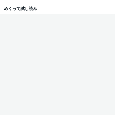
国王・ラシルヴィストに拾われて・・・!? さらに、とある事情からラシルヴ
ィストの婚約者のフリをすることになってしまい――!? 悪女のレッテルを貼
めくって試し読み
られてしまった少女と冷酷な獣と噂される最恐陛下の、仮初めの寵愛から始
まるラブファンタジー！ （この作品は電子コミック誌Berry’s Fantasy Vol.
52・53・55・56・58掲載の1話～5話を収録しております。重複購入にご注
意ください）