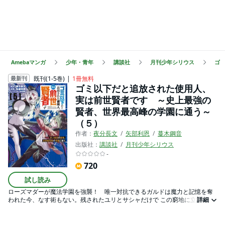
Amebaマンガ
少年・青年
講談社
月刊少年シリウス
ゴ
既刊(1-5巻)
1冊無料
最新刊
ゴミ以下だと追放された使用人、
実は前世賢者です ～史上最強の
賢者、世界最高峰の学園に通う～
（５）
作者：
夜分長文
矢部利恩
蔓木鋼音
出版社：
講談社
月刊少年シリウス
-
720
試し読み
ローズマダーが魔法学園を強襲！ 唯一対抗できるガルドは魔力と記憶を奪
われた今、なす術もない。残されたユリとサシャだけで この窮地に立ち向か
詳細
うが、その力の差は歴然……！ 果たして勝機はあるのか…！？