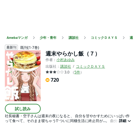
Amebaマンガ
少年・青年
講談社
コミックＤＡＹＳ
週
既刊(1-7巻)
最新刊
週末やらかし飯（７）
作者：
小村あゆみ
出版社：
講談社
コミックＤＡＹＳ
3.0
（
5
件
）
720
試し読み
社長秘書・空子さんは週末の夜になると、 自分を甘やかすためにいっぱい作
って食べて、そのまま寝ちゃう!? ついに同棲生活に終止符が…。 自分のため
詳細
にも人のためにもやらかす ハートフル飯漫画、第7巻！