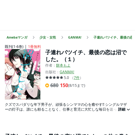
Amebaマンガ
少女・女性
GANMA!
子連れバツイチ、最後の恋
既刊(1-6巻)
1冊無料
子連れバツイチ、最後の恋は沼で
した。（１）
作者：
餅本もよ
出版社：
GANMA!
5.0
（
7
件
）
680
150
(8/15まで)
クズでスパダリな年下男子が、頑張るシンママの心を癒やす!! シングルマザ
ーの灯子は、誰にも頼ることなく、仕事と育児に大忙しな毎日を送ってい
詳細
た。 ある日、過労で倒れてしまった灯子を助けたのは、 隣の部屋に住む男子
大学生だった。 彼はイケメンスペック最強のスパダリ属性でちょっとクズ。
男嫌いな灯子の最後の恋が始まりそうで──。 話題のラブコメ第1巻!! （著者
名：餅本もよ/初出：GANMA!1～10話掲載分）