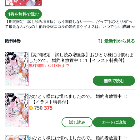
1巻を無料で読む
【期間限定 試し読み増量版】もう期待しない───。だって“おひとり様”っ
て最高なんだもの！伯爵令嬢ニコルの婚約者ケイオスは、いつでも幼馴染の
詳細
キャロライン王女のことばかり。学園のイベントなどには婚約者と一緒に参
加するのが一般的だが、ケイオスはいつも王女のそばにいるため、ニコルは
既刊4巻
最新刊から見る
自身がないがしろにされることに慣れてしまっている。常日頃からケイオス
から放置されてきた結果、ニコルは「向こうが好きにしているのだから、こ
ちらも好きにすればいいんだわ！」と“おひとり様”に目覚めてしまい──？実
【期間限定 試し読み増量版】おひとり様には慣れま
は両片想いをこじらせているニコルとケイオス。すれ違う2人に未来はあるの
したので。 婚約者放置中！: 1【イラスト特典付】
か…！？話題沸騰中の新しい令嬢物語、コミックス限定の新エピソードを収
無料期間：
8月13日
まで
録した待望の第1巻！
無料で読む
おひとり様には慣れましたので。 婚約者放置中！:
1【イラスト特典付】
750
375
試し読み
カートに追加
おひとり様には慣れましたので。 婚約者放置中！: