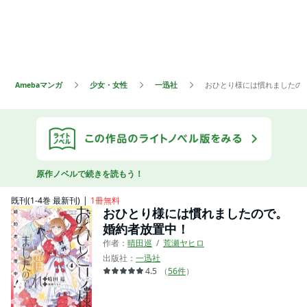
Amebaマンガ
少女・女性
一迅社
おひとり様には慣れましたの
原作ノベルで続きを読もう！
既刊(1-4巻 最新刊)
1冊無料
おひとり様には慣れましたので。
婚約者放置中！
作者：
晴田巡
荒瀬ヤヒロ
出版社：
一迅社
4.5
（
56
件
）