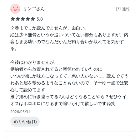
リンゴさん
通報
5.0
２巻までしか読んでませんが、面白い。
絵は少々無骨というか追いついてない部分もありますが、内
容もまあ幼いのでなんだかんだ釣り合いが取れてる気がす
る。
今後はわかりませんが、
婚約者から放置されてると嘲笑われていたのに
いつの間にか味方になってて、悪い人いないし、読んでてう
わあと眉を顰めるようなこともないので、そーゆー点では安
心して読めてます
雁字搦めに行き違ってる2人はどうなることやら？ぜひケイ
オスはボロボロになるまで追いかけて欲しいですね笑
2026/05/31
いいね
(1)