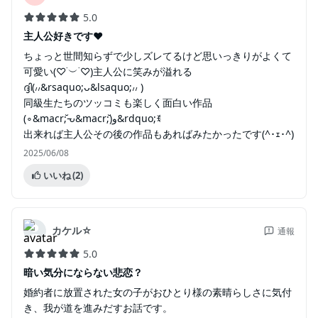
5.0
主人公好きです❤
ちょっと世間知らずで少しズレてるけど思いっきりがよくて
可愛い(♡˙︶˙♡)主人公に笑みが溢れる
ദ്ദി(៸៸&rsaquo;ᴗ&lsaquo;៸៸ )
同級生たちのツッコミも楽しく面白い作品
(∘&macr;̆ᘢ&macr;̆)و&rdquo;ꉂ
出来れば主人公その後の作品もあればみたかったです(^･ｪ･^)
2025/06/08
いいね
(2)
カケル☆
通報
5.0
暗い気分にならない悲恋？
婚約者に放置された女の子がおひとり様の素晴らしさに気付
き、我が道を進みだすお話です。