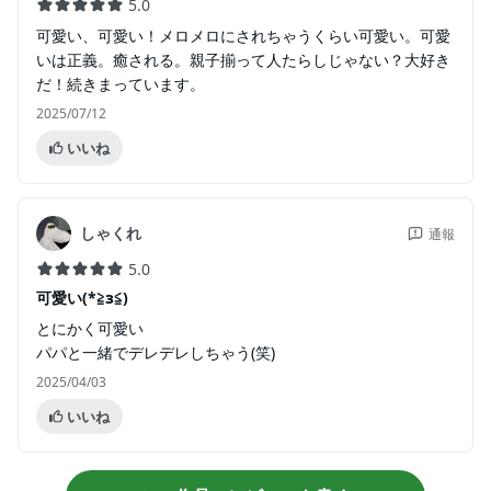
5.0
可愛い、可愛い！メロメロにされちゃうくらい可愛い。可愛
いは正義。癒される。親子揃って人たらしじゃない？大好き
だ！続きまっています。
2025/07/12
いいね
しゃくれ
通報
5.0
可愛い(*≧з≦)
とにかく可愛い
パパと一緒でデレデレしちゃう(笑)
2025/04/03
いいね