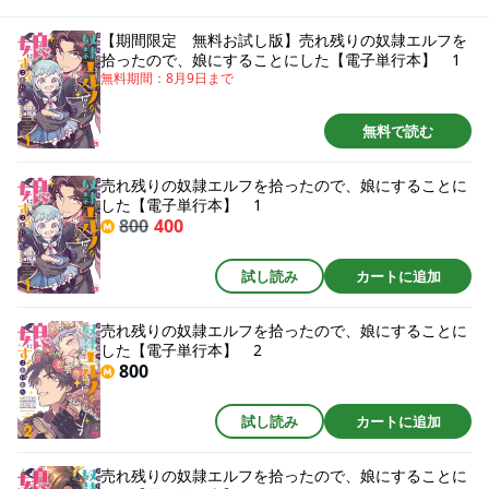
【期間限定 無料お試し版】売れ残りの奴隷エルフを
拾ったので、娘にすることにした【電子単行本】 1
無料期間：
8月9日
まで
無料で読む
売れ残りの奴隷エルフを拾ったので、娘にすることに
した【電子単行本】 1
800
400
試し読み
カートに追加
売れ残りの奴隷エルフを拾ったので、娘にすることに
した【電子単行本】 2
800
試し読み
カートに追加
売れ残りの奴隷エルフを拾ったので、娘にすることに