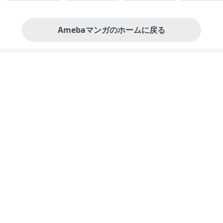
Amebaマンガのホームに戻る