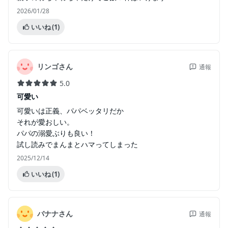
2026/01/28
いいね
(1)
リンゴさん
通報
5.0
可愛い
可愛いは正義、パパベッタリだか
それが愛おしい。
パパの溺愛ぶりも良い！
試し読みでまんまとハマってしまった
2025/12/14
いいね
(1)
バナナさん
通報