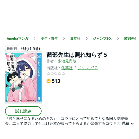
Amebaマンガ
少年・青年
集英社
ジャンプSQ.
茜部先生
既刊(1-5巻)
最新刊
茜部先生は照れ知らず 5
作者：
多治見尚哉
出版社：
集英社
ジャンプSQ.
-
513
試し読み
『君と幸せになるためのキス』 コウキにとって初めてとなる同人誌即売
会。二人で協力して仕上げた本が買ってもらえるか緊張するコウキの隣で見
詳細
守る茜部先生だったが…!? 他にも『紅の魔女』読者からの恋のお悩み相談を
受けたり、ケモミミの茜部先生に甘えられたり、各務から彼氏とのデートの
話があったりなど、直球の愛で贈るラブコメディ第5巻！