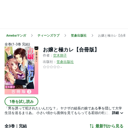
Amebaマンガ
ティーンズラブ
笠倉出版社
お嬢と極カレ【合冊
全巻(1-3巻 完結)
お嬢と極カレ【合冊版】
作者：
空木朔子
出版社：
笠倉出版社
-
1巻を試し読み
「男を誘って犯されたいんだな？」 ヤクザの組長の娘である事を隠して大学
生活を送るまりあ。 小さい頃から面倒を見てもらってる若頭の乾に、子供扱
詳細
いされてばかりで、最近それがすごく悔しい。 ちゃんと“大人の女”として見
て欲しいのに……！ 隠しておきたい淫らな自分が乾の手でどんどん暴かれち
全3巻｜完結
最新刊から見る
ゃう――！ ※本作品は「お嬢と極カレ」の合冊版になります。重複購入にご