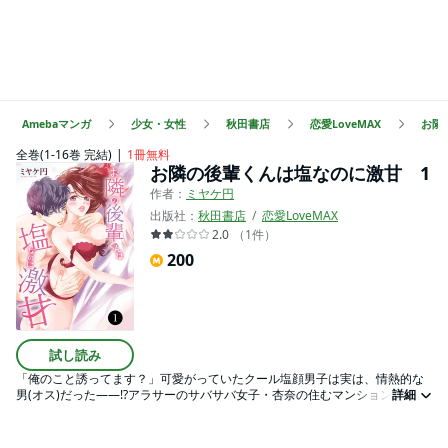
Amebaマンガ
少女・女性
秋田書店
恋愛LoveMAX
お隣
全巻(1-16巻 完結)
1冊無料
お隣の後輩くんは塩なのに激甘 1
作者：
ミヤケ円
出版社：
秋田書店
恋愛LoveMAX
2.0
（
1
件
）
200
試し読み
「俺のこと誘ってます？」可愛がっていたクール塩顔男子は実は、情熱的な
男(オス)だった――!?アラサーのサバサバ女子・杏奈の住むマンションの隣
詳細
に、会社の後輩男子・日南が引っ越してきた。お風呂を1週間貸してあげるこ
とになったけど、日南のカラダは思ったよりも筋肉質でかっこよくて、見と
れちゃう…!!大事な後輩だからダメなのに、勢いでHする関係になってしま