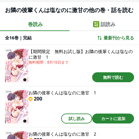
お隣の後輩くんは塩なのに激甘の他の巻・話を読む
巻読み
話読み
全16巻｜完結
最新刊から見る
【期間限定 無料お試し版】お隣の後輩くんは塩なの
に激甘 1
無料期間：
8月16日
まで
無料で読む
お隣の後輩くんは塩なのに激甘 1
200
試し読み
カートに追加
お隣の後輩くんは塩なのに激甘 2