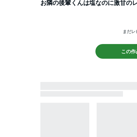
お隣の後輩くんは塩なのに激甘
の
まだレ
この作