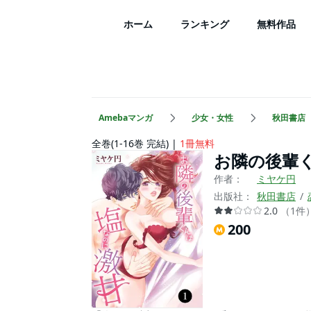
ホーム
ランキング
無料作品
Amebaマンガ
少女・女性
秋田書店
全巻(1-16巻 完結)
1冊無料
お隣の後輩
作者：
ミヤケ円
出版社：
秋田書店
2.0
（
1
件
200