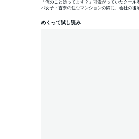
「俺のこと誘ってます？」可愛がっていたクール塩
バ女子・杏奈の住むマンションの隣に、会社の後
とになったけど、日南のカラダは思ったよりも筋肉
に、勢いでHする関係になってしまい…!?
めくって試し読み