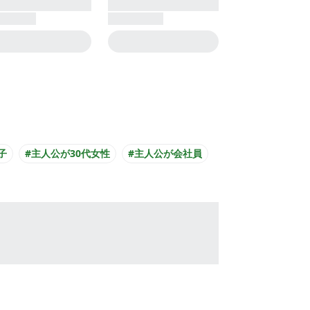
子
#主人公が30代女性
#主人公が会社員