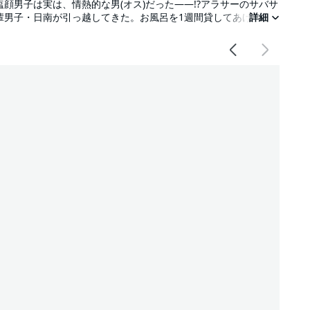
顔男子は実は、情熱的な男(オス)だった――!?アラサーのサバサ
輩男子・日南が引っ越してきた。お風呂を1週間貸してあげるこ
詳細
質でかっこよくて、見とれちゃう…!!大事な後輩だからダメなの