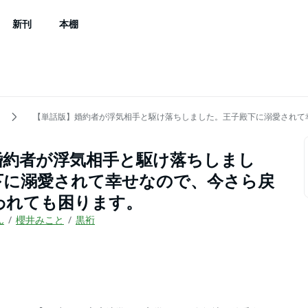
新刊
本棚
【単話版】婚約者が浮気相手と駆け落ちしました。王子殿下に溺愛されて
婚約者が浮気相手と駆け落ちしまし
下に溺愛されて幸せなので、今さら戻
われても困ります。
ん
櫻井みこと
黒裄
）