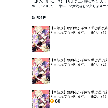
【あの、殿下……？】【サルジュと呼んでほしい
嬢・アメリア。一学年上の婚約者との久しぶりの
れ、周囲からも冷たい態度をとられてしまう。ど
メリア。頼る人もいない不安な彼女に手を差し伸
既刊54巻
子・サルジュ殿下で…!?隠れ一途な天才王子×努
品は連載時の単話販売です。単行本版の内容と同
【単話版】婚約者が浮気相手と駆け落
と言われても困ります。 第1話（1）
【単話版】婚約者が浮気相手と駆け落
と言われても困ります。 第1話（2）
【単話版】婚約者が浮気相手と駆け落
と言われても困ります。 第2話（1）
80