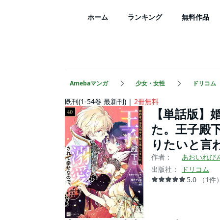
ホーム
ランキング
無料作品
Amebaマンガ
少女・女性
ドリコム
既刊(1-54巻 最新刊)
2冊無料
【単話版】
た。王子殿
りたいと言
作者：
あおいれび
出版社：
ドリコム
5.0
（
1
件