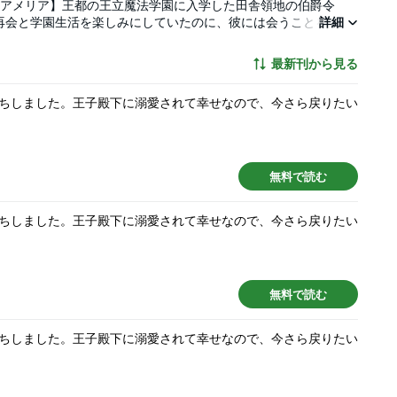
、アメリア】王都の王立魔法学園に入学した田舎領地の伯爵令
再会と学園生活を楽しみにしていたのに、彼には会うことを拒ま
詳細
うしてこんなに嫌われるのか、訳が分からぬまま孤立していくア
べたのは、魔法と植物学の研究者で「天才」と名高い美貌の王
最新刊から見る
力家の嫌われ令嬢が贈る傷心から始まる溺愛ラブロマンス！※本作
一部分がございますので、重複購入にご注意ください。
ちしました。王子殿下に溺愛されて幸せなので、今さら戻りたい
無料で読む
ちしました。王子殿下に溺愛されて幸せなので、今さら戻りたい
無料で読む
ちしました。王子殿下に溺愛されて幸せなので、今さら戻りたい