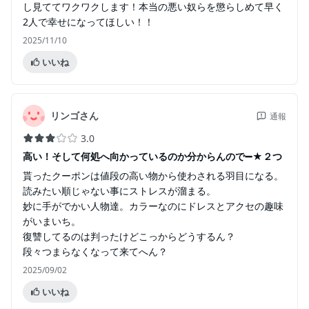
し見ててワクワクします！本当の悪い奴らを懲らしめて早く
2人で幸せになってほしい！！
2025/11/10
いいね
リンゴさん
通報
3.0
高い！そして何処へ向かっているのか分からんので➖★２つ
貰ったクーポンは値段の高い物から使わされる羽目になる。
読みたい順じゃない事にストレスが溜まる。
妙に手がでかい人物達。カラーなのにドレスとアクセの趣味
がいまいち。
復讐してるのは判ったけどこっからどうするん？
段々つまらなくなって来てへん？
2025/09/02
いいね