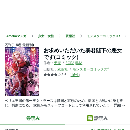
Amebaマンガ
少女・女性
双葉社
モンスターコミックスf
既刊(1-8巻 最新刊)
お求めいただいた暴君陛下の悪女
です(コミック)
作者：
天壱
SORAJIMA
出版社：
双葉社
モンスターコミックスf
3.6
（
16
件
）
ベリエ王国の第一王女・ラースは祖国と家族のため、敵国との戦いに身を投
じ、捕虜になる。 家族からスケープゴートとして利用されていたラース
詳細
は、“悪女”として蔑まれ、そのまま悲劇の人生を終えた―― 目が覚めると過
去に戻っていたラースは、自分を陥れた家族に復讐することを誓う―― 復讐
巻読み
話読み
のためにシャリオルト帝国に嫁いだラースを待ち受けるのは、かつて自らを
捕えた孤高の暴君ゼフォンだった―― 最強の“悪女”と最恐の“暴君”が織り成
す、ロマンスと復讐の物語。