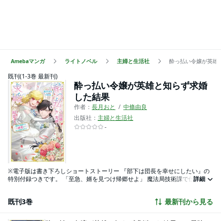
Amebaマンガ
ライトノベル
主婦と生活社
酔っ払い令嬢が英雄
既刊(1-3巻 最新刊)
酔っ払い令嬢が英雄と知らず求婚
した結果
作者：
長月おと
中條由良
出版社：
主婦と生活社
-
※電子版は書き下ろしショートストーリー 『部下は団長を幸せにしたい』の
特別付録つきです。 「至急、婿を見つけ帰郷せよ」 魔法局技術課で仕事漬け
詳細
の毎日をおくる、 金なし・時間なし・人脈なしの貧乏令嬢ヴィエラに 突如降
ってきたのは婿探しのミッション！ 早速出会いを求め夜会へ出向くも、あえ
既刊3巻
最新刊から見る
なく撃沈。。。 婿を見つけられないなら…やけ酒に限る!! 偶然近くにいた初
見の騎士ルカーシュに酔った勢いで 「一年後なら離縁OK」 と契約婿の話を
持ちかけたところ、まさかの承諾。 だが後日、ルカーシュは国の英雄だと知