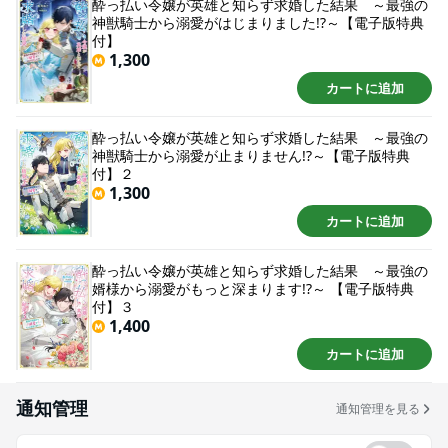
酔っ払い令嬢が英雄と知らず求婚した結果 ～最強の
り――。 酔っ払い同士の口約束から始まった 離縁可能な契約結婚のはずが
神獣騎士から溺愛がはじまりました!?～【電子版特典
「……君を逃すつもりはない」 ってどういうこと!? 有能貧乏令嬢と国最強の神
付】
獣騎士が織りなす マリアージュ・ラブファンタジー！！
1,300
カートに追加
酔っ払い令嬢が英雄と知らず求婚した結果 ～最強の
神獣騎士から溺愛が止まりません!?～【電子版特典
付】２
1,300
カートに追加
酔っ払い令嬢が英雄と知らず求婚した結果 ～最強の
婿様から溺愛がもっと深まります!?～ 【電子版特典
付】３
1,400
カートに追加
通知管理
通知管理を見る