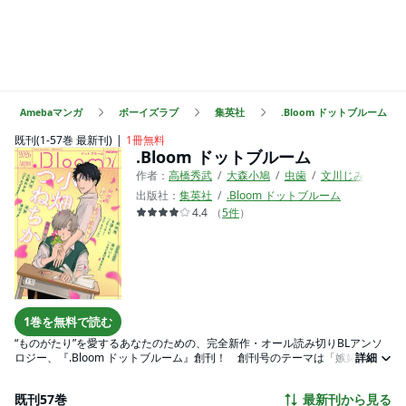
Amebaマンガ
ボーイズラブ
集英社
.Bloom ドットブルーム
既刊(1-57巻 最新刊)
1冊無料
.Bloom ドットブルーム
作者：
高橋秀武
大森小鳩
虫歯
文川じみ
あい
出版社：
集英社
.Bloom ドットブルーム
4.4
（
5
件
）
1巻を無料で読む
“ものがたり”を愛するあなたのための、完全新作・オール読み切りBLアンソ
ロジー、『.Bloom ドットブルーム』創刊！ 創刊号のテーマは「嫉妬」。多
詳細
彩な執筆陣が描く様々な嫉妬の形をお楽しみください。執筆作家：高橋秀武
／大森小鳩／虫歯／文川じみ／あいおいやよい／巳島早生／ちみ／久松エイ
既刊57巻
最新刊から見る
ト／オガシロウ／赤原ねぐ×瀬森菜々子