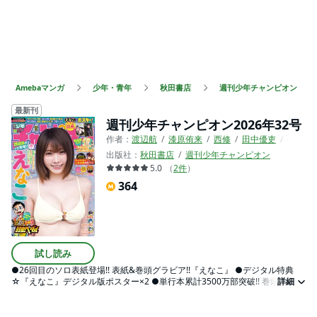
Amebaマンガ
少年・青年
秋田書店
週刊少年チャンピオン
最新刊
週刊少年チャンピオン2026年32号
作者：
渡辺航
漆原侑来
西修
田中優吏
こうし
出版社：
秋田書店
週刊少年チャンピオン
5.0
（
2
件
）
364
試し読み
●26回目のソロ表紙登場!! 表紙&巻頭グラビア!!『えなこ』 ●デジタル特典
☆『えなこ』デジタル版ポスター×2 ●単行本累計3500万部突破!! 巻頭カラー
詳細
大増27P!!!『弱虫ペダル』 ●新連載第2回センターカラー!!『拝田さんはヘタ
レ顔が見たい』 ●電子増刊『チャンピオンBUZZ』より出張掲載!!『ぷんぷん-
レッサー任侠伝-』by尾崎航大 ●『桃源暗鬼』『魔入りました！入間くん』