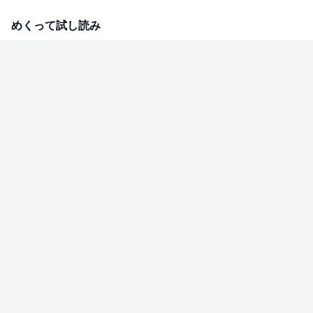
『魔入りました！入間くん if Episode of 魔フィア』『刃牙らへん』も大絶賛
連載中!! ●『吸血鬼すぐ死ぬ』『学園アイドルマスター GOLD RUSH』『気絶
めくって試し読み
勇者と暗殺姫』『乱破-ヤンキー忍風帖-』は休載です。 ●『漫画 ゆうえんち-
バキ外伝-』の次回の掲載は2026年33号です。 ●デジタル版限定特典/アンコ
ール再連載☆『吸血鬼すぐ死ぬ』『クローバー』『みつどもえ』『グラップ
ラー刃牙』『囚人リク』『鮫島、最後の十五日』 ●電子版につきましては本
誌内のプレゼント、応募者全員サービス等への応募はできません。ご注意く
ださい。