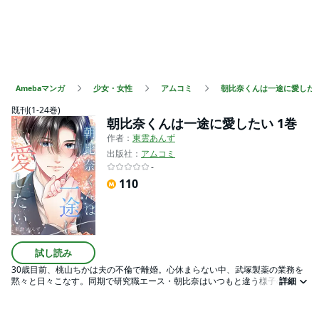
Amebaマンガ
少女・女性
アムコミ
朝比奈くんは一途に愛した
既刊(1-24巻)
朝比奈くんは一途に愛したい 1巻
作者：
東雲あんず
出版社：
アムコミ
-
110
試し読み
30歳目前、桃山ちかは夫の不倫で離婚。心休まらない中、武塚製薬の業務を
黙々と日々こなす。同期で研究職エース・朝比奈はいつもと違う様子の桃山
詳細
を気にかける。入社から仲の良かった彼にだけ、居酒屋で離婚の真相を話し
二人で飲み明かす。そして目が覚めると、桃山は彼の自宅で寝ていたようで!?