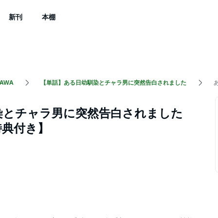
新刊
本棚
KAWA
【単話】ある日幼馴染とチャラ男に突然告白されました
染とチャラ男に突然告白されました
特典付き】