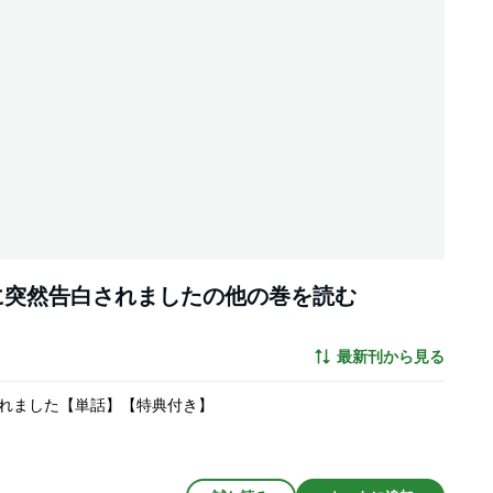
に突然告白されましたの他の巻を読む
最新刊から見る
れました【単話】【特典付き】