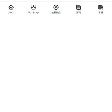
ホーム
ランキング
無料作品
新刊
本棚
他の作品を探す
メニュー
ランキング
新刊
キャンペーン
特集
SALE
編集部PICK UP
無料連載
無料作品