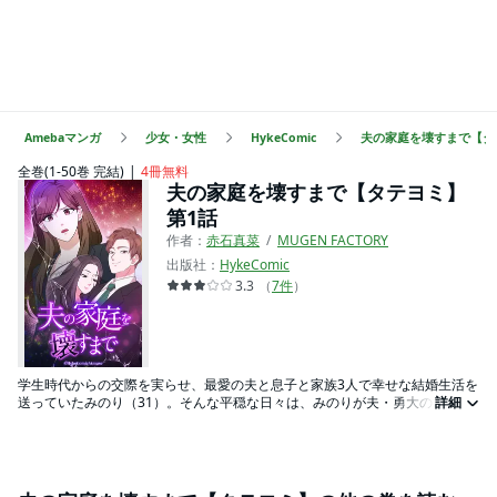
Amebaマンガ
少女・女性
HykeComic
夫の家庭を壊すまで【タ
全巻(1-50巻 完結)
4冊無料
夫の家庭を壊すまで【タテヨミ】
第1話
作者：
赤石真菜
MUGEN FACTORY
出版社：
HykeComic
3.3
（
7
件
）
学生時代からの交際を実らせ、最愛の夫と息子と家族3人で幸せな結婚生活を
送っていたみのり（31）。そんな平穏な日々は、みのりが夫・勇大のスマホ
詳細
を盗み見たことで、音を立てて崩れ去る……。夫の不倫現場を突き止めたみの
りは、そこで勇大が見知らぬ女性と高校生の息子と3人家族のように食卓を囲
む光景を目撃する。「あの家庭は、何──？」夫の長年にわたる裏切りを知っ
たみのりは、勇大が大切にする“もう１つの家庭”を壊すために、壮絶な復讐計
画を立て始める──。