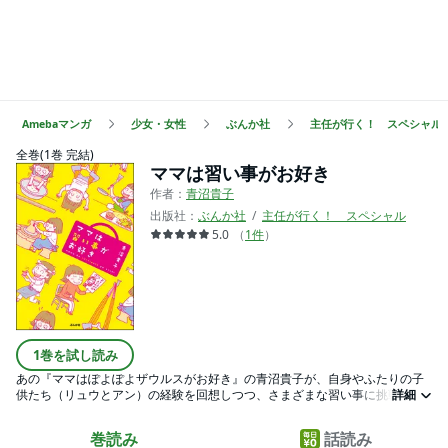
Amebaマンガ
少女・女性
ぶんか社
主任が行く！ スペシャル
全巻(1巻 完結)
ママは習い事がお好き
作者：
青沼貴子
出版社：
ぶんか社
主任が行く！ スペシャル
5.0
（
1
件
）
1巻を試し読み
あの『ママはぽよぽよザウルスがお好き』の青沼貴子が、自身やふたりの子
供たち（リュウとアン）の経験を回想しつつ、さまざまな習い事に挑戦する
詳細
コミックエッセイ。現在の青沼家のお出かけを描く『ママはお出かけ中!!』を
スペシャル収録!!
巻読み
話読み