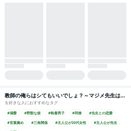
教師の俺らはシてもいいでしょ？～マジメ先生はチャラ男先生に敵わない～
を好きな人におすすめなタグ
#溺愛
#野獣な彼
#執着男子
#同僚
#先生との恋愛
#言葉責め
#三角関係
#主人公が20代女性
#主人公が先生