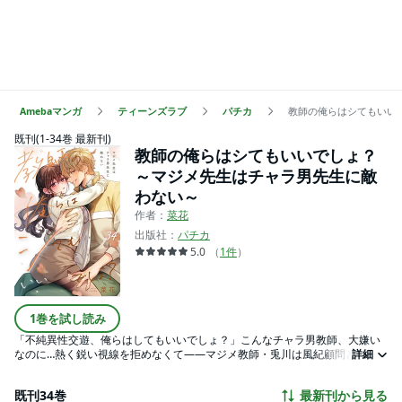
Amebaマンガ
ティーンズラブ
パチカ
教師の俺らはシてもいい
既刊(1-34巻 最新刊)
教師の俺らはシてもいいでしょ？
～マジメ先生はチャラ男先生に敵
わない～
作者：
菜花
出版社：
パチカ
5.0
（
1
件
）
1巻を試し読み
「不純異性交遊、俺らはしてもいいでしょ？」こんなチャラ男教師、大嫌い
なのに…熱く鋭い視線を拒めなくて――マジメ教師・兎川は風紀顧問として
詳細
今日も熱心に生徒指導。そんな時にいつもちょっかいを出してくるのはチャ
ラ男教師・大神！2人の不仲は学生時代から有名で生徒にも茶化されるほど。
既刊34巻
最新刊から見る
そんな2人だけど…実は夜は“仲よし”で…!?「兎川先生のイイところ、ちゃんと