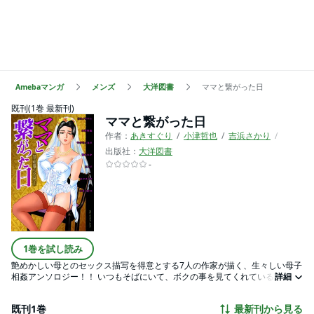
Amebaマンガ
メンズ
大洋図書
ママと繋がった日
既刊(1巻 最新刊)
ママと繋がった日
作者：
あきすぐり
小津哲也
吉浜さかり
エンジ
出版社：
大洋図書
-
1巻を試し読み
艶めかしい母とのセックス描写を得意とする7人の作家が描く、生々しい母子
相姦アンソロジー！！ いつもそばにいて、ボクの事を見てくれている母。そ
詳細
んな母に抱いていた劣情。柔らかいオッパイ、ムッチリとしたお尻が、遂に
ボクだけのものに…！！ 今まで見たことがない、母が悶える姿。その禁断の
既刊1巻
最新刊から見る
情景が、息子の愛撫といきり立った肉棒の出し入れで目の前に繰り広げられ