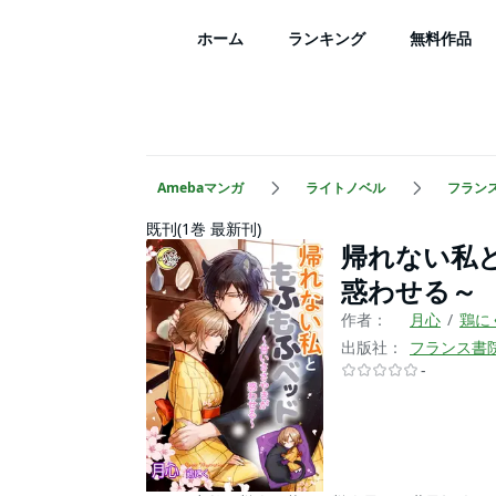
ホーム
ランキング
無料作品
Amebaマンガ
ライトノベル
フラン
既刊(1巻 最新刊)
帰れない私
惑わせる～
作者：
月心
鶏に
出版社：
フランス書
-