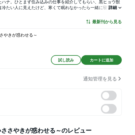
たハナ。ひとまず住み込みの仕事を紹介してもらい、黒ヒョウ獣
は冷たい人に見えたけど、寒くて眠れなかったら一緒に寝てくれ
詳細
ョウさん。元の世界への未練はある。でもクジョウさんに惹かれ
ないから恋愛対象として見てもらえない……そう思っていたのに
最新刊から見る
、こんなにうねらせて。欲しかった？」獣人の残るざりざりとす
う！
さやきが惑わせる～
試し読み
カートに追加
通知管理を見る
いささやきが惑わせる～
のレビュー