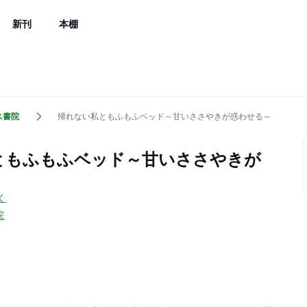
新刊
本棚
ス書院
帰れない私ともふもふベッド～甘いささやきが惑わせる～
ともふもふベッド～甘いささやきが
く
院