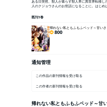
ある日突然、獣人が暮らす獣人界に異世界転移し
人のクジョウさんのお世話になることに。はじめ
て、甘い声でおやすみを言ってくれる優しいクジ
ている自分もいる。とはいえ私は人間で発情期が
既刊1巻
クジョウさんは抱いてくれて――「すごいね、中
る舌で容赦なく責め立てられたら快楽に溺れちゃ
帰れない私ともふもふベッド～甘いさ
800
通知管理
この作品の新刊情報を受け取る
この作者の新刊情報を受け取る
帰れない私ともふもふベッド～甘