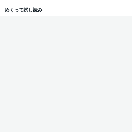
の欲望の猛るままに兄の体を貫いた……。義理の兄弟、禁断の愛と確執を描い
た衝撃作。 ※『薫りの継承【上下巻セット・単行本未収録イラスト付】』も
めくって試し読み
配信中です。重複購入にご注意ください。