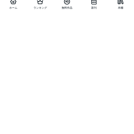
ホーム
ランキング
無料作品
新刊
本棚
他の作品を探す
メニュー
ランキング
新刊
キャンペーン
特集
SALE
編集部PICK UP
無料連載
無料作品