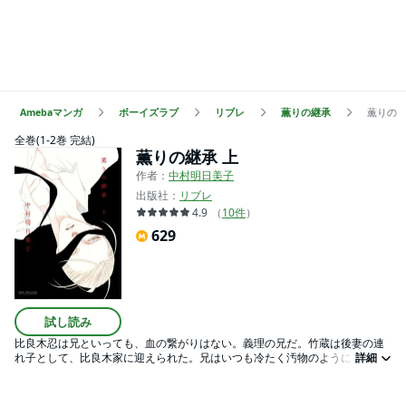
Amebaマンガ
ボーイズラブ
リブレ
薫りの継承
薫りの継
全巻(1-2巻 完結)
薫りの継承 上
作者：
中村明日美子
出版社：
リブレ
4.9
（
10
件
）
629
試し読み
比良木忍は兄といっても、血の繋がりはない。義理の兄だ。竹蔵は後妻の連
れ子として、比良木家に迎えられた。兄はいつも冷たく汚物のように、竹蔵
詳細
を見下す。深い嫌悪と憎悪に満ちた射殺すような視線。毎日毎時毎秒、兄に
殺され続けていた。竹蔵は兄に欲情していた。ある晩、竹蔵は正体を偽って
兄の寝室に忍んだ。義姉の香水を身につけ、兄の目を覆い隠す。そして、己