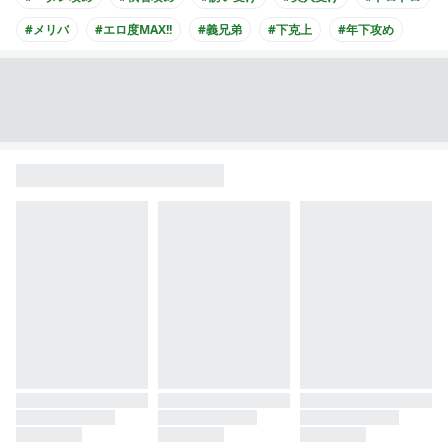
#メリバ
#エロ度MAX!!
#義兄弟
#下克上
#年下攻め