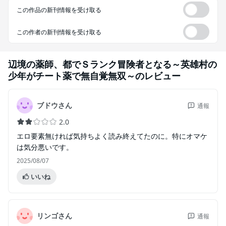
この作品の新刊情報を受け取る
この作者の新刊情報を受け取る
辺境の薬師、都でＳランク冒険者となる～英雄村の
少年がチート薬で無自覚無双～
のレビュー
ブドウさん
通報
2.0
エロ要素無ければ気持ちよく読み終えてたのに。特にオマケ
は気分悪いです。
2025/08/07
いいね
リンゴさん
通報