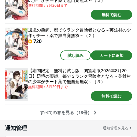
の少年がチート薬で無自覚無双～（２）
無料期間：
8月20日
まで
無料で読む
辺境の薬師、都でＳランク冒険者となる～英雄村の少
年がチート薬で無自覚無双～（２）
720
試し読み
カートに追加
【期間限定 無料お試し版 閲覧期限2026年8月20
日】辺境の薬師、都でＳランク冒険者となる～英雄村
の少年がチート薬で無自覚無双～（３）
無料期間：
8月20日
まで
無料で読む
すべての巻を見る（13冊）
通知管理
通知管理を見る