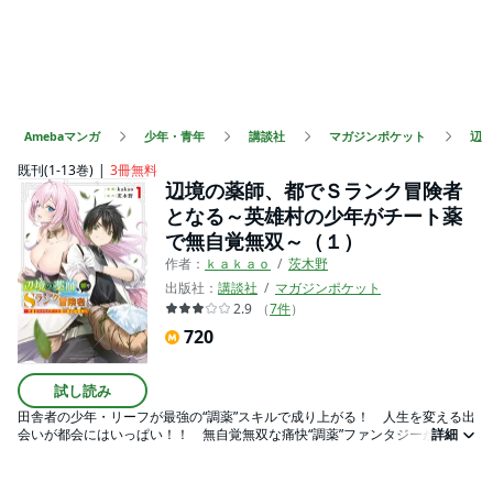
Amebaマンガ
少年・青年
講談社
マガジンポケット
辺
既刊(1-13巻)
3冊無料
辺境の薬師、都でＳランク冒険者
となる～英雄村の少年がチート薬
で無自覚無双～（１）
作者：
ｋａｋａｏ
茨木野
出版社：
講談社
マガジンポケット
2.9
（
7
件
）
720
試し読み
田舎者の少年・リーフが最強の“調薬”スキルで成り上がる！ 人生を変える出
会いが都会にはいっぱい！！ 無自覚無双な痛快“調薬”ファンタジーがここに
詳細
開幕！！ 最強の“調薬”スキルで成り上がれ！！ 田舎に住む少年・リーフ
は、ある日許嫁に裏切られ、すべてを失ってしまう。しかし、大貴族のお嬢
様・プリシラと出会ったことでリーフの人生は激変！ 「薬を作れるだけな