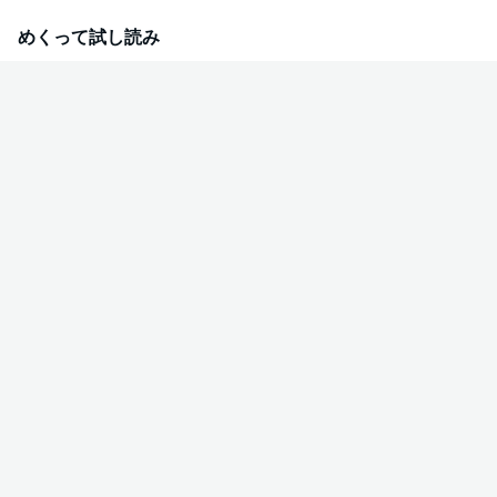
はず」の少年が、世界最強の冒険者になっていく！！ 無自覚無双な幸せアー
バンライフ、ここに開幕！！
めくって試し読み