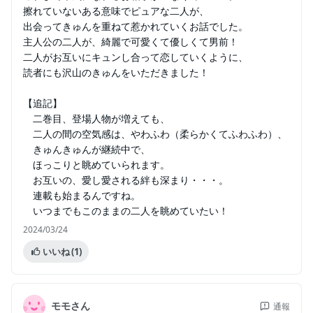
擦れていないある意味でピュアな二人が、
出会ってきゅんを重ねて惹かれていくお話でした。
主人公の二人が、綺麗で可愛くて優しくて男前！
二人がお互いにキュンし合って恋していくように、
読者にも沢山のきゅんをいただきました！
【追記】
二巻目、登場人物が増えても、
二人の間の空気感は、やわふわ（柔らかくてふわふわ）、
きゅんきゅんが継続中で、
ほっこりと眺めていられます。
お互いの、愛し愛される絆も深まり・・・。
連載も始まるんですね。
いつまでもこのままの二人を眺めていたい！
2024/03/24
いいね
(1)
モモさん
通報