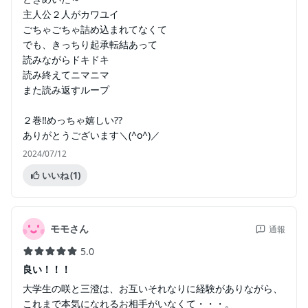
主人公２人がカワユイ
ごちゃごちゃ詰め込まれてなくて
でも、きっちり起承転結あって
読みながらドキドキ
読み終えてニマニマ
また読み返すループ
２巻‼️めっちゃ嬉しい??
ありがとうございます＼(^o^)／
2024/07/12
いいね
(1)
モモさん
通報
5.0
良い！！！
大学生の咲と三澄は、お互いそれなりに経験がありながら、
これまで本気になれるお相手がいなくて・・・。