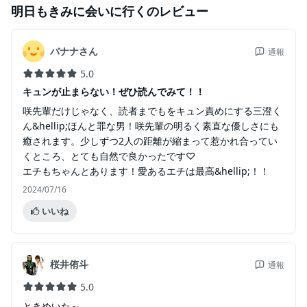
明日もきみに会いに行く
のレビュー
バナナさん
通報
5.0
キュンが止まらない！ぜひ読んでみて！！
咲先輩だけじゃなく、読者までもをキュン責めにする三澄く
ん&hellip;ほんと罪な男！咲先輩の明るく素直な優しさにも
癒されます。少しずつ2人の距離が縮まって惹かれ合ってい
くところ、とても自然で良かったです♡
エチもちゃんとあります！愛あるエチは最高&hellip;！！
2024/07/16
いいね
桜井侑斗
通報
5.0
ときめいた～