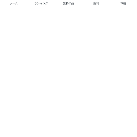
ホーム
ランキング
無料作品
新刊
本棚
他の作品を探す
メニュー
ランキング
新刊
キャンペーン
特集
SALE
編集部PICK UP
無料連載
無料作品