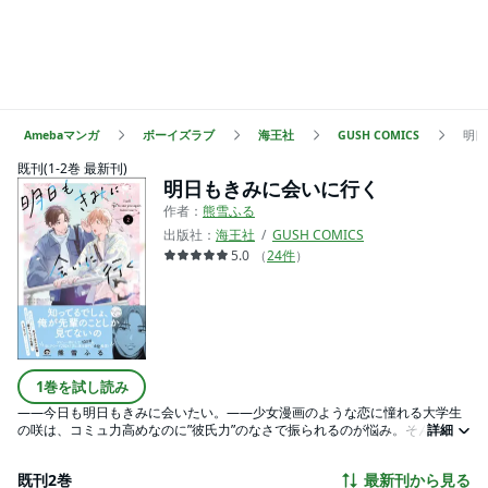
Amebaマンガ
ボーイズラブ
海王社
GUSH COMICS
明日
既刊(1-2巻 最新刊)
明日もきみに会いに行く
作者：
熊雪ふる
出版社：
海王社
GUSH COMICS
5.0
（
24
件
）
1巻を試し読み
――今日も明日もきみに会いたい。――少女漫画のような恋に憧れる大学生
の咲は、コミュ力高めなのに”彼氏力”のなさで振られるのが悩み。そんな咲に
詳細
興味を持って近づいてきたのは、学内で女子に人気の爆モテイケメン・三
澄。三澄は咲の恋愛観を笑わず受け止め、気づけばしょっちゅう会いに来る
既刊2巻
最新刊から見る
ようになる。無自覚にキュンとさせる言動を連発する三澄に、咲はときめき