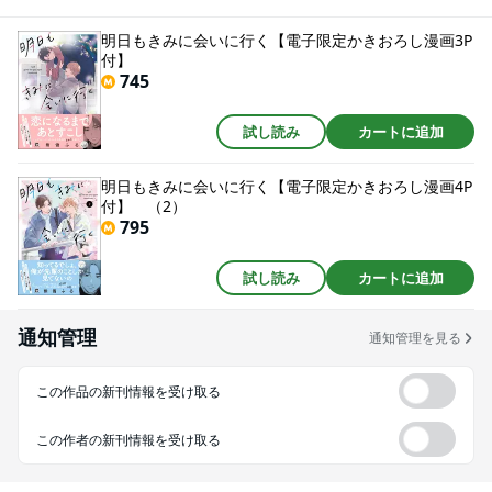
のノウハウを学ぼうと励んでいた。しかしいつしか、本気で三澄にときめい
てしまうようになり…!?★雑誌掲載時のカラーを完全収録!!★★電子のみで楽
明日もきみに会いに行く【電子限定かきおろし漫画3P
しめるスペシャル修正仕様★★※本書は、デジタル配信用として再編集・改
付】
訂したものです。 内容に大きな違いはございませんので、すでに同タイト
745
ルをご購入済みのお客様は、重複購入にご注意ください。
試し読み
カートに追加
明日もきみに会いに行く【電子限定かきおろし漫画4P
付】 （2）
795
試し読み
カートに追加
通知管理
通知管理を見る
この作品の新刊情報を受け取る
この作者の新刊情報を受け取る