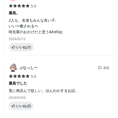
5.0
最高。
2人も、友達もみんな良い子。
いい〜癒される〜
咲先輩のおかげだと思う&hellip;
2024/02/12
いいね
(1)
ぷなっしー
通報
5.0
最高でした
兎に角読んで欲しい。ほんわかするお話。
2024/02/04
いいね
(2)